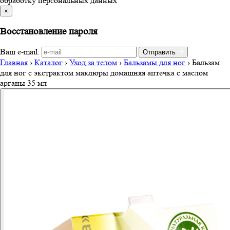
обработку персональных данных
×
Восстановление пароля
Ваш e-mail:
Отправить
Главная
›
Каталог
›
Уход за телом
›
Бальзамы для ног
›
Бальзам
для ног с экстрактом маклюры домашняя аптечка с маслом
арганы 35 мл