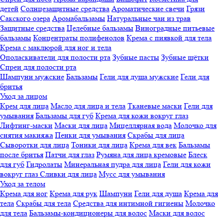
детей
Солнцезащитные средства
Ароматические свечи
Грязи
Cакского озера
Аромабальзамы
Натуральные чаи из трав
Защитные средства
Целебные бальзамы
Виноградные питьевые
бальзамы
Концентраты полифенолов
Крема с пиявкой для тела
Крема с маклюрой для ног и тела
Ополаскиватели для полости рта
Зубные пасты
Зубные щётки
Спреи для полости рта
Шампуни мужские
Бальзамы
Гели для душа мужские
Гели для
бритья
Уход за лицом
Крем для лица
Масло для лица и тела
Тканевые маски
Гели для
умывания
Бальзамы для губ
Крема для кожи вокруг глаз
Лифтинг-маски
Маски для лица
Мицеллярная вода
Молочко для
снятия макияжа
Пенки для умывания
Скрабы для лица
Сыворотки для лица
Тоники для лица
Крема для век
Бальзамы
после бритья
Патчи для глаз
Румяна для лица кремовые
Блеск
для губ
Гидролаты
Минеральная пудра для лица
Гели для кожи
вокруг глаз
Сливки для лица
Мусс для умывания
Уход за телом
Крема для ног
Крема для рук
Шампуни
Гели для душа
Крема для
тела
Скрабы для тела
Средства для интимной гигиены
Молочко
для тела
Бальзамы-кондиционеры для волос
Маски для волос