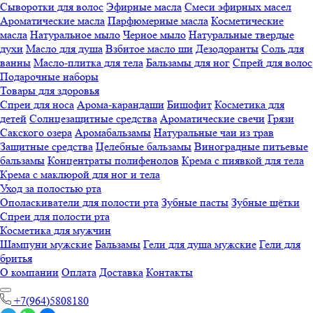
Сыворотки для волос
Эфирные масла
Смеси эфирных масел
Ароматические масла
Парфюмерные масла
Косметические
масла
Натуральное мыло
Черное мыло
Натуральные твердые
духи
Масло для душа
Взбитое масло ши
Дезодоранты
Соль для
ванны
Масло-плитка для тела
Бальзамы для ног
Спрей для волос
Подарочные наборы
Товары для здоровья
Спреи для носа
Арома-карандаши
Бишофит
Косметика для
детей
Солнцезащитные средства
Ароматические свечи
Грязи
Cакского озера
Аромабальзамы
Натуральные чаи из трав
Защитные средства
Целебные бальзамы
Виноградные питьевые
бальзамы
Концентраты полифенолов
Крема с пиявкой для тела
Крема с маклюрой для ног и тела
Уход за полостью рта
Ополаскиватели для полости рта
Зубные пасты
Зубные щётки
Спреи для полости рта
Косметика для мужчин
Шампуни мужские
Бальзамы
Гели для душа мужские
Гели для
бритья
О компании
Оплата
Доставка
Контакты
+7(964)5808180