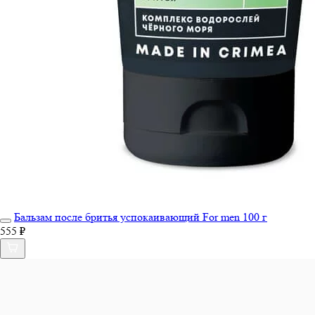
Бальзам после бритья успокаивающий For men 100 г
555 ₽