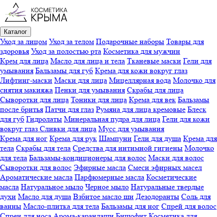
Каталог
Уход за лицом
Уход за телом
Подарочные наборы
Товары для
здоровья
Уход за полостью рта
Косметика для мужчин
Крем для лица
Масло для лица и тела
Тканевые маски
Гели для
умывания
Бальзамы для губ
Крема для кожи вокруг глаз
Лифтинг-маски
Маски для лица
Мицеллярная вода
Молочко для
снятия макияжа
Пенки для умывания
Скрабы для лица
Сыворотки для лица
Тоники для лица
Крема для век
Бальзамы
после бритья
Патчи для глаз
Румяна для лица кремовые
Блеск
для губ
Гидролаты
Минеральная пудра для лица
Гели для кожи
вокруг глаз
Сливки для лица
Мусс для умывания
Крема для ног
Крема для рук
Шампуни
Гели для душа
Крема для
тела
Скрабы для тела
Средства для интимной гигиены
Молочко
для тела
Бальзамы-кондиционеры для волос
Маски для волос
Сыворотки для волос
Эфирные масла
Смеси эфирных масел
Ароматические масла
Парфюмерные масла
Косметические
масла
Натуральное мыло
Черное мыло
Натуральные твердые
духи
Масло для душа
Взбитое масло ши
Дезодоранты
Соль для
ванны
Масло-плитка для тела
Бальзамы для ног
Спрей для волос
Спреи для носа
Арома-карандаши
Бишофит
Косметика для