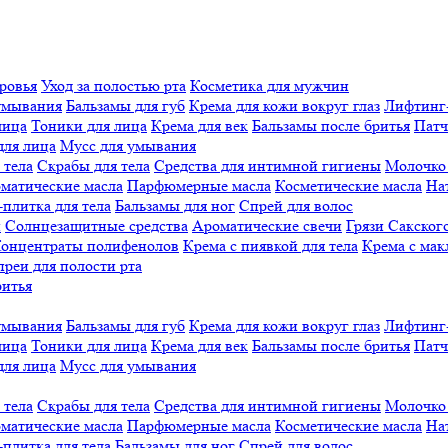
ровья
Уход за полостью рта
Косметика для мужчин
умывания
Бальзамы для губ
Крема для кожи вокруг глаз
Лифтинг
лица
Тоники для лица
Крема для век
Бальзамы после бритья
Патч
для лица
Мусс для умывания
 тела
Скрабы для тела
Средства для интимной гигиены
Молочко 
матические масла
Парфюмерные масла
Косметические масла
На
плитка для тела
Бальзамы для ног
Спрей для волос
й
Солнцезащитные средства
Ароматические свечи
Грязи Cакского
онцентраты полифенолов
Крема с пиявкой для тела
Крема с мак
реи для полости рта
ритья
умывания
Бальзамы для губ
Крема для кожи вокруг глаз
Лифтинг
лица
Тоники для лица
Крема для век
Бальзамы после бритья
Патч
для лица
Мусс для умывания
 тела
Скрабы для тела
Средства для интимной гигиены
Молочко 
матические масла
Парфюмерные масла
Косметические масла
На
плитка для тела
Бальзамы для ног
Спрей для волос