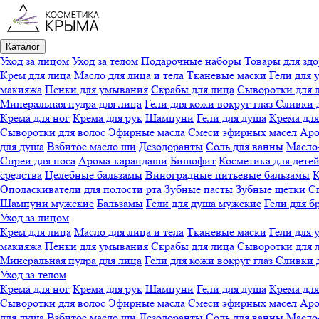
Каталог
Уход за лицом
Уход за телом
Подарочные наборы
Товары для здо
Крем для лица
Масло для лица и тела
Тканевые маски
Гели для 
макияжа
Пенки для умывания
Скрабы для лица
Сыворотки для 
Минеральная пудра для лица
Гели для кожи вокруг глаз
Сливки 
Крема для ног
Крема для рук
Шампуни
Гели для душа
Крема для
Сыворотки для волос
Эфирные масла
Смеси эфирных масел
Аро
для душа
Взбитое масло ши
Дезодоранты
Соль для ванны
Масло-
Спреи для носа
Арома-карандаши
Бишофит
Косметика для дете
средства
Целебные бальзамы
Виноградные питьевые бальзамы
К
Ополаскиватели для полости рта
Зубные пасты
Зубные щётки
Сп
Шампуни мужские
Бальзамы
Гели для душа мужские
Гели для б
Уход за лицом
Крем для лица
Масло для лица и тела
Тканевые маски
Гели для 
макияжа
Пенки для умывания
Скрабы для лица
Сыворотки для 
Минеральная пудра для лица
Гели для кожи вокруг глаз
Сливки 
Уход за телом
Крема для ног
Крема для рук
Шампуни
Гели для душа
Крема для
Сыворотки для волос
Эфирные масла
Смеси эфирных масел
Аро
для душа
Взбитое масло ши
Дезодоранты
Соль для ванны
Масло-