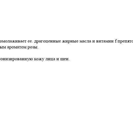
 омолаживает ее. драгоценные жирные масла и витамин f препят
ным ароматом розы.
тонизированную кожу лица и шеи.