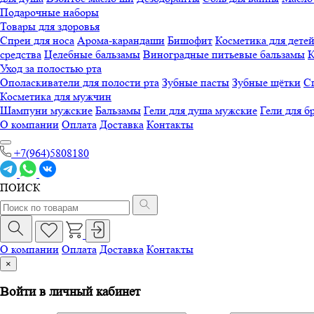
Подарочные наборы
Товары для здоровья
Спреи для носа
Арома-карандаши
Бишофит
Косметика для дете
средства
Целебные бальзамы
Виноградные питьевые бальзамы
К
Уход за полостью рта
Ополаскиватели для полости рта
Зубные пасты
Зубные щётки
Сп
Косметика для мужчин
Шампуни мужские
Бальзамы
Гели для душа мужские
Гели для б
О компании
Оплата
Доставка
Контакты
+7(964)5808180
ПОИСК
О компании
Оплата
Доставка
Контакты
×
Войти в личный кабинет