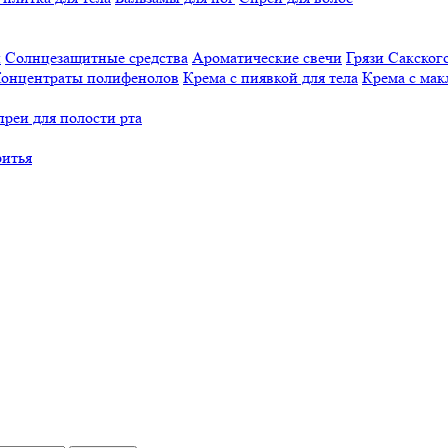
й
Солнцезащитные средства
Ароматические свечи
Грязи Cакского
онцентраты полифенолов
Крема с пиявкой для тела
Крема с мак
реи для полости рта
ритья