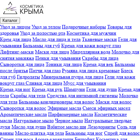
Каталог
Уход за лицом
Уход за телом
Подарочные наборы
Товары для
здоровья
Уход за полостью рта
Косметика для мужчин
Крем для лица
Масло для лица и тела
Тканевые маски
Гели для
умывания
Бальзамы для губ
Крема для кожи вокруг глаз
Лифтинг-маски
Маски для лица
Мицеллярная вода
Молочко для
снятия макияжа
Пенки для умывания
Скрабы для лица
Сыворотки для лица
Тоники для лица
Крема для век
Бальзамы
после бритья
Патчи для глаз
Румяна для лица кремовые
Блеск
для губ
Гидролаты
Минеральная пудра для лица
Гели для кожи
вокруг глаз
Сливки для лица
Мусс для умывания
Крема для ног
Крема для рук
Шампуни
Гели для душа
Крема для
тела
Скрабы для тела
Средства для интимной гигиены
Молочко
для тела
Бальзамы-кондиционеры для волос
Маски для волос
Сыворотки для волос
Эфирные масла
Смеси эфирных масел
Ароматические масла
Парфюмерные масла
Косметические
масла
Натуральное мыло
Черное мыло
Натуральные твердые
духи
Масло для душа
Взбитое масло ши
Дезодоранты
Соль для
ванны
Масло-плитка для тела
Бальзамы для ног
Спрей для волос
Спреи для носа
Арома-карандаши
Бишофит
Косметика для