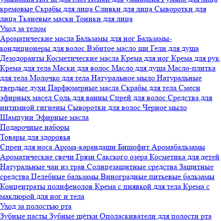
кремовые
Скрабы для лица
Сливки для лица
Сыворотки для
лица
Тканевые маски
Тоники для лица
Уход за телом
Ароматические масла
Бальзамы для ног
Бальзамы-
кондиционеры для волос
Взбитое масло ши
Гели для душа
Дезодоранты
Косметические масла
Крема для ног
Крема для рук
Крема для тела
Маски для волос
Масло для душа
Масло-плитка
для тела
Молочко для тела
Натуральное мыло
Натуральные
твердые духи
Парфюмерные масла
Скрабы для тела
Смеси
эфирных масел
Соль для ванны
Спрей для волос
Средства для
интимной гигиены
Сыворотки для волос
Черное мыло
Шампуни
Эфирные масла
Подарочные наборы
Товары для здоровья
Спреи для носа
Арома-карандаши
Бишофит
Аромабальзамы
Ароматические свечи
Грязи Cакского озера
Косметика для детей
Натуральные чаи из трав
Солнцезащитные средства
Защитные
средства
Целебные бальзамы
Виноградные питьевые бальзамы
Концентраты полифенолов
Крема с пиявкой для тела
Крема с
маклюрой для ног и тела
Уход за полостью рта
Зубные пасты
Зубные щётки
Ополаскиватели для полости рта