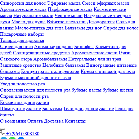
Сыворотки для волос
Эфирные масла
Смеси эфирных масел
Ароматические масла
Парфюмерные масла
Косметические
масла
Натуральное мыло
Черное мыло
Натуральные твердые
духи
Масло для душа
Взбитое масло ши
Дезодоранты
Соль для
ванны
Масло-плитка для тела
Бальзамы для ног
Спрей для волос
Подарочные наборы
Товары для здоровья
Спреи для носа
Арома-карандаши
Бишофит
Косметика для
детей
Солнцезащитные средства
Ароматические свечи
Грязи
Cакского озера
Аромабальзамы
Натуральные чаи из трав
Защитные средства
Целебные бальзамы
Виноградные питьевые
бальзамы
Концентраты полифенолов
Крема с пиявкой для тела
Крема с маклюрой для ног и тела
Уход за полостью рта
Ополаскиватели для полости рта
Зубные пасты
Зубные щётки
Спреи для полости рта
Косметика для мужчин
Шампуни мужские
Бальзамы
Гели для душа мужские
Гели для
бритья
О компании
Оплата
Доставка
Контакты
+7(964)5808180