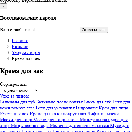
обработку персональных данных
×
Восстановление пароля
Ваш e-mail:
Отправить
Главная
Каталог
Уход за лицом
Крема для век
Крема для век
Сортировать:
Уход за лицом
Бальзамы для губ
Бальзамы после бритья
Блеск для губ
Гели для
кожи вокруг глаз
Гели для умывания
Гидролаты
Крем для лица
Крема для век
Крема для кожи вокруг глаз
Лифтинг-маски
Маски для лица
Масло для лица и тела
Минеральная пудра для
лица
Мицеллярная вода
Молочко для снятия макияжа
Мусс для
умывания
Патчи для глаз
Пенки для умывания
Румяна для лица