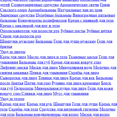
детей
Солнцезащитные средства
Ароматические свечи
Грязи
Cакского озера
Аромабальзамы
Натуральные чаи из трав
Защитные средства
Целебные бальзамы
Виноградные питьевые
бальзамы
Концентраты полифенолов
Крема с пиявкой для тела
Крема с маклюрой для ног и тела
Ополаскиватели для полости рта
Зубные пасты
Зубные щётки
Спреи для полости рта
Шампуни мужские
Бальзамы
Гели для душа мужские
Гели для
бритья
Уход за лицом
Крем для лица
Масло для лица и тела
Тканевые маски
Гели для
умывания
Бальзамы для губ
Крема для кожи вокруг глаз
Лифтинг-маски
Маски для лица
Мицеллярная вода
Молочко для
снятия макияжа
Пенки для умывания
Скрабы для лица
Сыворотки для лица
Тоники для лица
Крема для век
Бальзамы
после бритья
Патчи для глаз
Румяна для лица кремовые
Блеск
для губ
Гидролаты
Минеральная пудра для лица
Гели для кожи
вокруг глаз
Сливки для лица
Мусс для умывания
Уход за телом
Крема для ног
Крема для рук
Шампуни
Гели для душа
Крема для
тела
Скрабы для тела
Средства для интимной гигиены
Молочко
для тела
Бальзамы-кондиционеры для волос
Маски для волос