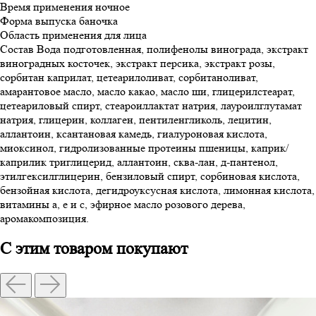
Время применения
ночное
Форма выпуска
баночка
Область применения
для лица
Состав
Вода подготовленная, полифенолы винограда, экстракт
виноградных косточек, экстракт персика, экстракт розы,
сорбитан каприлат, цетеарилоливат, сорбитаноливат,
амарантовое масло, масло какао, масло ши, глицерилстеарат,
цетеариловый спирт, стеароиллактат натрия, лауроилглутамат
натрия, глицерин, коллаген, пентиленгликоль, лецитин,
аллантоин, ксантановая камедь, гиалуроновая кислота,
миоксинол, гидролизованные протеины пшеницы, каприк/
каприлик триглицерид, аллантоин, сква-лан, д-пантенол,
этилгексилглицерин, бензиловый спирт, сорбиновая кислота,
бензойная кислота, дегидроуксусная кислота, лимонная кислота,
витамины а, е и с, эфирное масло розового дерева,
аромакомпозиция.
С этим товаром покупают