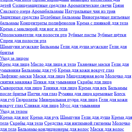
детей
Солнцезащитные средства
Ароматические свечи
Грязи
Cакского озера
Аромабальзамы
Натуральные чаи из трав
Защитные средства
Целебные бальзамы
Виноградные питьевые
бальзамы
Концентраты полифенолов
Крема с пиявкой для тела
Крема с маклюрой для ног и тела
Ополаскиватели для полости рта
Зубные пасты
Зубные щётки
Спреи для полости рта
Шампуни мужские
Бальзамы
Гели для душа мужские
Гели для
бритья
Уход за лицом
Крем для лица
Масло для лица и тела
Тканевые маски
Гели для
умывания
Бальзамы для губ
Крема для кожи вокруг глаз
Лифтинг-маски
Маски для лица
Мицеллярная вода
Молочко для
снятия макияжа
Пенки для умывания
Скрабы для лица
Сыворотки для лица
Тоники для лица
Крема для век
Бальзамы
после бритья
Патчи для глаз
Румяна для лица кремовые
Блеск
для губ
Гидролаты
Минеральная пудра для лица
Гели для кожи
вокруг глаз
Сливки для лица
Мусс для умывания
Уход за телом
Крема для ног
Крема для рук
Шампуни
Гели для душа
Крема для
тела
Скрабы для тела
Средства для интимной гигиены
Молочко
для тела
Бальзамы-кондиционеры для волос
Маски для волос