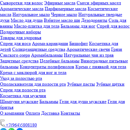
Сыворотки для волос
Эфирные масла
Смеси эфирных масел
Ароматические масла
Парфюмерные масла
Косметические
масла
Натуральное мыло
Черное мыло
Натуральные твердые
духи
Масло для душа
Взбитое масло ши
Дезодоранты
Соль для
ванны
Масло-плитка для тела
Бальзамы для ног
Спрей для волос
Подарочные наборы
Товары для здоровья
Спреи для носа
Арома-карандаши
Бишофит
Косметика для
детей
Солнцезащитные средства
Ароматические свечи
Грязи
Cакского озера
Аромабальзамы
Натуральные чаи из трав
Защитные средства
Целебные бальзамы
Виноградные питьевые
бальзамы
Концентраты полифенолов
Крема с пиявкой для тела
Крема с маклюрой для ног и тела
Уход за полостью рта
Ополаскиватели для полости рта
Зубные пасты
Зубные щётки
Спреи для полости рта
Косметика для мужчин
Шампуни мужские
Бальзамы
Гели для душа мужские
Гели для
бритья
О компании
Оплата
Доставка
Контакты
+7(964)5808180