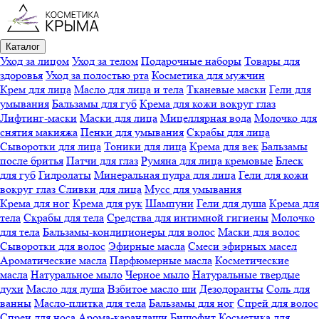
Каталог
Уход за лицом
Уход за телом
Подарочные наборы
Товары для
здоровья
Уход за полостью рта
Косметика для мужчин
Крем для лица
Масло для лица и тела
Тканевые маски
Гели для
умывания
Бальзамы для губ
Крема для кожи вокруг глаз
Лифтинг-маски
Маски для лица
Мицеллярная вода
Молочко для
снятия макияжа
Пенки для умывания
Скрабы для лица
Сыворотки для лица
Тоники для лица
Крема для век
Бальзамы
после бритья
Патчи для глаз
Румяна для лица кремовые
Блеск
для губ
Гидролаты
Минеральная пудра для лица
Гели для кожи
вокруг глаз
Сливки для лица
Мусс для умывания
Крема для ног
Крема для рук
Шампуни
Гели для душа
Крема для
тела
Скрабы для тела
Средства для интимной гигиены
Молочко
для тела
Бальзамы-кондиционеры для волос
Маски для волос
Сыворотки для волос
Эфирные масла
Смеси эфирных масел
Ароматические масла
Парфюмерные масла
Косметические
масла
Натуральное мыло
Черное мыло
Натуральные твердые
духи
Масло для душа
Взбитое масло ши
Дезодоранты
Соль для
ванны
Масло-плитка для тела
Бальзамы для ног
Спрей для волос
Спреи для носа
Арома-карандаши
Бишофит
Косметика для