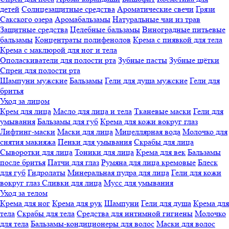
детей
Солнцезащитные средства
Ароматические свечи
Грязи
Cакского озера
Аромабальзамы
Натуральные чаи из трав
Защитные средства
Целебные бальзамы
Виноградные питьевые
бальзамы
Концентраты полифенолов
Крема с пиявкой для тела
Крема с маклюрой для ног и тела
Ополаскиватели для полости рта
Зубные пасты
Зубные щётки
Спреи для полости рта
Шампуни мужские
Бальзамы
Гели для душа мужские
Гели для
бритья
Уход за лицом
Крем для лица
Масло для лица и тела
Тканевые маски
Гели для
умывания
Бальзамы для губ
Крема для кожи вокруг глаз
Лифтинг-маски
Маски для лица
Мицеллярная вода
Молочко для
снятия макияжа
Пенки для умывания
Скрабы для лица
Сыворотки для лица
Тоники для лица
Крема для век
Бальзамы
после бритья
Патчи для глаз
Румяна для лица кремовые
Блеск
для губ
Гидролаты
Минеральная пудра для лица
Гели для кожи
вокруг глаз
Сливки для лица
Мусс для умывания
Уход за телом
Крема для ног
Крема для рук
Шампуни
Гели для душа
Крема для
тела
Скрабы для тела
Средства для интимной гигиены
Молочко
для тела
Бальзамы-кондиционеры для волос
Маски для волос