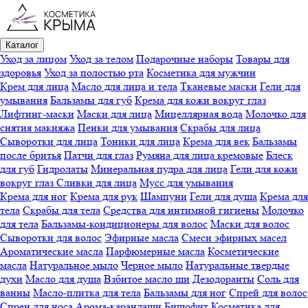
Каталог
Уход за лицом
Уход за телом
Подарочные наборы
Товары для
здоровья
Уход за полостью рта
Косметика для мужчин
Крем для лица
Масло для лица и тела
Тканевые маски
Гели для
умывания
Бальзамы для губ
Крема для кожи вокруг глаз
Лифтинг-маски
Маски для лица
Мицеллярная вода
Молочко для
снятия макияжа
Пенки для умывания
Скрабы для лица
Сыворотки для лица
Тоники для лица
Крема для век
Бальзамы
после бритья
Патчи для глаз
Румяна для лица кремовые
Блеск
для губ
Гидролаты
Минеральная пудра для лица
Гели для кожи
вокруг глаз
Сливки для лица
Мусс для умывания
Крема для ног
Крема для рук
Шампуни
Гели для душа
Крема для
тела
Скрабы для тела
Средства для интимной гигиены
Молочко
для тела
Бальзамы-кондиционеры для волос
Маски для волос
Сыворотки для волос
Эфирные масла
Смеси эфирных масел
Ароматические масла
Парфюмерные масла
Косметические
масла
Натуральное мыло
Черное мыло
Натуральные твердые
духи
Масло для душа
Взбитое масло ши
Дезодоранты
Соль для
ванны
Масло-плитка для тела
Бальзамы для ног
Спрей для волос
Спреи для носа
Арома-карандаши
Бишофит
Косметика для