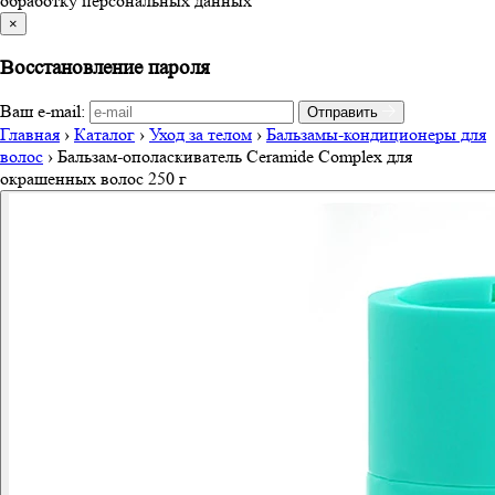
обработку персональных данных
×
Восстановление пароля
Ваш e-mail:
Отправить
Главная
›
Каталог
›
Уход за телом
›
Бальзамы-кондиционеры для
волос
›
Бальзам-ополаскиватель Ceramide Complex для
окрашенных волос 250 г