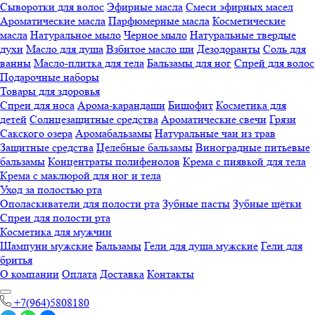
Сыворотки для волос
Эфирные масла
Смеси эфирных масел
Ароматические масла
Парфюмерные масла
Косметические
масла
Натуральное мыло
Черное мыло
Натуральные твердые
духи
Масло для душа
Взбитое масло ши
Дезодоранты
Соль для
ванны
Масло-плитка для тела
Бальзамы для ног
Спрей для волос
Подарочные наборы
Товары для здоровья
Спреи для носа
Арома-карандаши
Бишофит
Косметика для
детей
Солнцезащитные средства
Ароматические свечи
Грязи
Cакского озера
Аромабальзамы
Натуральные чаи из трав
Защитные средства
Целебные бальзамы
Виноградные питьевые
бальзамы
Концентраты полифенолов
Крема с пиявкой для тела
Крема с маклюрой для ног и тела
Уход за полостью рта
Ополаскиватели для полости рта
Зубные пасты
Зубные щётки
Спреи для полости рта
Косметика для мужчин
Шампуни мужские
Бальзамы
Гели для душа мужские
Гели для
бритья
О компании
Оплата
Доставка
Контакты
+7(964)5808180