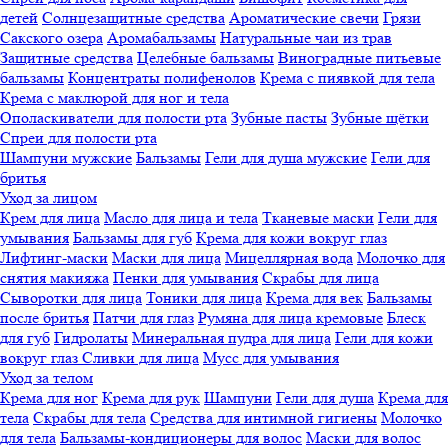
детей
Солнцезащитные средства
Ароматические свечи
Грязи
Cакского озера
Аромабальзамы
Натуральные чаи из трав
Защитные средства
Целебные бальзамы
Виноградные питьевые
бальзамы
Концентраты полифенолов
Крема с пиявкой для тела
Крема с маклюрой для ног и тела
Ополаскиватели для полости рта
Зубные пасты
Зубные щётки
Спреи для полости рта
Шампуни мужские
Бальзамы
Гели для душа мужские
Гели для
бритья
Уход за лицом
Крем для лица
Масло для лица и тела
Тканевые маски
Гели для
умывания
Бальзамы для губ
Крема для кожи вокруг глаз
Лифтинг-маски
Маски для лица
Мицеллярная вода
Молочко для
снятия макияжа
Пенки для умывания
Скрабы для лица
Сыворотки для лица
Тоники для лица
Крема для век
Бальзамы
после бритья
Патчи для глаз
Румяна для лица кремовые
Блеск
для губ
Гидролаты
Минеральная пудра для лица
Гели для кожи
вокруг глаз
Сливки для лица
Мусс для умывания
Уход за телом
Крема для ног
Крема для рук
Шампуни
Гели для душа
Крема для
тела
Скрабы для тела
Средства для интимной гигиены
Молочко
для тела
Бальзамы-кондиционеры для волос
Маски для волос