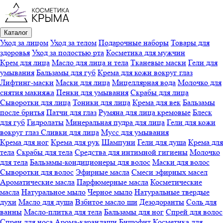
Каталог
Уход за лицом
Уход за телом
Подарочные наборы
Товары для
здоровья
Уход за полостью рта
Косметика для мужчин
Крем для лица
Масло для лица и тела
Тканевые маски
Гели для
умывания
Бальзамы для губ
Крема для кожи вокруг глаз
Лифтинг-маски
Маски для лица
Мицеллярная вода
Молочко для
снятия макияжа
Пенки для умывания
Скрабы для лица
Сыворотки для лица
Тоники для лица
Крема для век
Бальзамы
после бритья
Патчи для глаз
Румяна для лица кремовые
Блеск
для губ
Гидролаты
Минеральная пудра для лица
Гели для кожи
вокруг глаз
Сливки для лица
Мусс для умывания
Крема для ног
Крема для рук
Шампуни
Гели для душа
Крема для
тела
Скрабы для тела
Средства для интимной гигиены
Молочко
для тела
Бальзамы-кондиционеры для волос
Маски для волос
Сыворотки для волос
Эфирные масла
Смеси эфирных масел
Ароматические масла
Парфюмерные масла
Косметические
масла
Натуральное мыло
Черное мыло
Натуральные твердые
духи
Масло для душа
Взбитое масло ши
Дезодоранты
Соль для
ванны
Масло-плитка для тела
Бальзамы для ног
Спрей для волос
Спреи для носа
Арома-карандаши
Бишофит
Косметика для