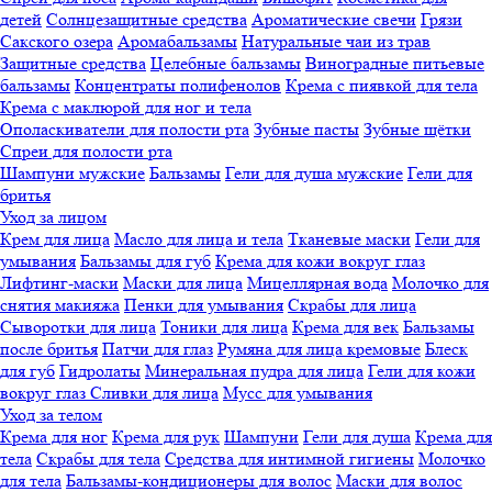
детей
Солнцезащитные средства
Ароматические свечи
Грязи
Cакского озера
Аромабальзамы
Натуральные чаи из трав
Защитные средства
Целебные бальзамы
Виноградные питьевые
бальзамы
Концентраты полифенолов
Крема с пиявкой для тела
Крема с маклюрой для ног и тела
Ополаскиватели для полости рта
Зубные пасты
Зубные щётки
Спреи для полости рта
Шампуни мужские
Бальзамы
Гели для душа мужские
Гели для
бритья
Уход за лицом
Крем для лица
Масло для лица и тела
Тканевые маски
Гели для
умывания
Бальзамы для губ
Крема для кожи вокруг глаз
Лифтинг-маски
Маски для лица
Мицеллярная вода
Молочко для
снятия макияжа
Пенки для умывания
Скрабы для лица
Сыворотки для лица
Тоники для лица
Крема для век
Бальзамы
после бритья
Патчи для глаз
Румяна для лица кремовые
Блеск
для губ
Гидролаты
Минеральная пудра для лица
Гели для кожи
вокруг глаз
Сливки для лица
Мусс для умывания
Уход за телом
Крема для ног
Крема для рук
Шампуни
Гели для душа
Крема для
тела
Скрабы для тела
Средства для интимной гигиены
Молочко
для тела
Бальзамы-кондиционеры для волос
Маски для волос