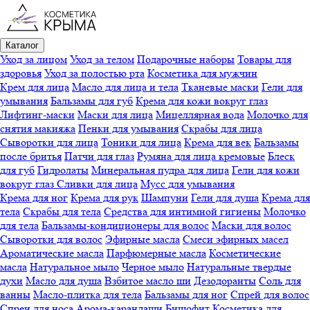
Каталог
Уход за лицом
Уход за телом
Подарочные наборы
Товары для
здоровья
Уход за полостью рта
Косметика для мужчин
Крем для лица
Масло для лица и тела
Тканевые маски
Гели для
умывания
Бальзамы для губ
Крема для кожи вокруг глаз
Лифтинг-маски
Маски для лица
Мицеллярная вода
Молочко для
снятия макияжа
Пенки для умывания
Скрабы для лица
Сыворотки для лица
Тоники для лица
Крема для век
Бальзамы
после бритья
Патчи для глаз
Румяна для лица кремовые
Блеск
для губ
Гидролаты
Минеральная пудра для лица
Гели для кожи
вокруг глаз
Сливки для лица
Мусс для умывания
Крема для ног
Крема для рук
Шампуни
Гели для душа
Крема для
тела
Скрабы для тела
Средства для интимной гигиены
Молочко
для тела
Бальзамы-кондиционеры для волос
Маски для волос
Сыворотки для волос
Эфирные масла
Смеси эфирных масел
Ароматические масла
Парфюмерные масла
Косметические
масла
Натуральное мыло
Черное мыло
Натуральные твердые
духи
Масло для душа
Взбитое масло ши
Дезодоранты
Соль для
ванны
Масло-плитка для тела
Бальзамы для ног
Спрей для волос
Спреи для носа
Арома-карандаши
Бишофит
Косметика для