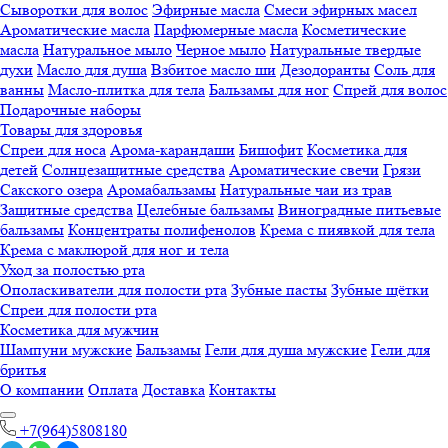
Сыворотки для волос
Эфирные масла
Смеси эфирных масел
Ароматические масла
Парфюмерные масла
Косметические
масла
Натуральное мыло
Черное мыло
Натуральные твердые
духи
Масло для душа
Взбитое масло ши
Дезодоранты
Соль для
ванны
Масло-плитка для тела
Бальзамы для ног
Спрей для волос
Подарочные наборы
Товары для здоровья
Спреи для носа
Арома-карандаши
Бишофит
Косметика для
детей
Солнцезащитные средства
Ароматические свечи
Грязи
Cакского озера
Аромабальзамы
Натуральные чаи из трав
Защитные средства
Целебные бальзамы
Виноградные питьевые
бальзамы
Концентраты полифенолов
Крема с пиявкой для тела
Крема с маклюрой для ног и тела
Уход за полостью рта
Ополаскиватели для полости рта
Зубные пасты
Зубные щётки
Спреи для полости рта
Косметика для мужчин
Шампуни мужские
Бальзамы
Гели для душа мужские
Гели для
бритья
О компании
Оплата
Доставка
Контакты
+7(964)5808180