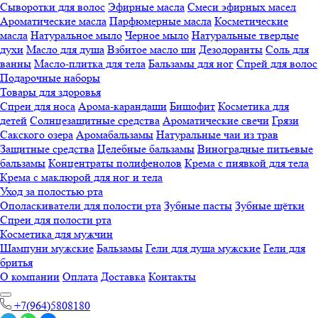
Сыворотки для волос
Эфирные масла
Смеси эфирных масел
Ароматические масла
Парфюмерные масла
Косметические
масла
Натуральное мыло
Черное мыло
Натуральные твердые
духи
Масло для душа
Взбитое масло ши
Дезодоранты
Соль для
ванны
Масло-плитка для тела
Бальзамы для ног
Спрей для волос
Подарочные наборы
Товары для здоровья
Спреи для носа
Арома-карандаши
Бишофит
Косметика для
детей
Солнцезащитные средства
Ароматические свечи
Грязи
Cакского озера
Аромабальзамы
Натуральные чаи из трав
Защитные средства
Целебные бальзамы
Виноградные питьевые
бальзамы
Концентраты полифенолов
Крема с пиявкой для тела
Крема с маклюрой для ног и тела
Уход за полостью рта
Ополаскиватели для полости рта
Зубные пасты
Зубные щётки
Спреи для полости рта
Косметика для мужчин
Шампуни мужские
Бальзамы
Гели для душа мужские
Гели для
бритья
О компании
Оплата
Доставка
Контакты
+7(964)5808180