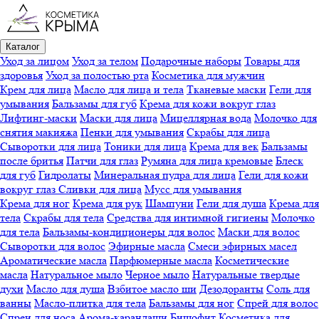
Каталог
Уход за лицом
Уход за телом
Подарочные наборы
Товары для
здоровья
Уход за полостью рта
Косметика для мужчин
Крем для лица
Масло для лица и тела
Тканевые маски
Гели для
умывания
Бальзамы для губ
Крема для кожи вокруг глаз
Лифтинг-маски
Маски для лица
Мицеллярная вода
Молочко для
снятия макияжа
Пенки для умывания
Скрабы для лица
Сыворотки для лица
Тоники для лица
Крема для век
Бальзамы
после бритья
Патчи для глаз
Румяна для лица кремовые
Блеск
для губ
Гидролаты
Минеральная пудра для лица
Гели для кожи
вокруг глаз
Сливки для лица
Мусс для умывания
Крема для ног
Крема для рук
Шампуни
Гели для душа
Крема для
тела
Скрабы для тела
Средства для интимной гигиены
Молочко
для тела
Бальзамы-кондиционеры для волос
Маски для волос
Сыворотки для волос
Эфирные масла
Смеси эфирных масел
Ароматические масла
Парфюмерные масла
Косметические
масла
Натуральное мыло
Черное мыло
Натуральные твердые
духи
Масло для душа
Взбитое масло ши
Дезодоранты
Соль для
ванны
Масло-плитка для тела
Бальзамы для ног
Спрей для волос
Спреи для носа
Арома-карандаши
Бишофит
Косметика для