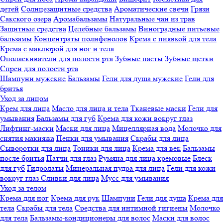
детей
Солнцезащитные средства
Ароматические свечи
Грязи
Cакского озера
Аромабальзамы
Натуральные чаи из трав
Защитные средства
Целебные бальзамы
Виноградные питьевые
бальзамы
Концентраты полифенолов
Крема с пиявкой для тела
Крема с маклюрой для ног и тела
Ополаскиватели для полости рта
Зубные пасты
Зубные щётки
Спреи для полости рта
Шампуни мужские
Бальзамы
Гели для душа мужские
Гели для
бритья
Уход за лицом
Крем для лица
Масло для лица и тела
Тканевые маски
Гели для
умывания
Бальзамы для губ
Крема для кожи вокруг глаз
Лифтинг-маски
Маски для лица
Мицеллярная вода
Молочко для
снятия макияжа
Пенки для умывания
Скрабы для лица
Сыворотки для лица
Тоники для лица
Крема для век
Бальзамы
после бритья
Патчи для глаз
Румяна для лица кремовые
Блеск
для губ
Гидролаты
Минеральная пудра для лица
Гели для кожи
вокруг глаз
Сливки для лица
Мусс для умывания
Уход за телом
Крема для ног
Крема для рук
Шампуни
Гели для душа
Крема для
тела
Скрабы для тела
Средства для интимной гигиены
Молочко
для тела
Бальзамы-кондиционеры для волос
Маски для волос