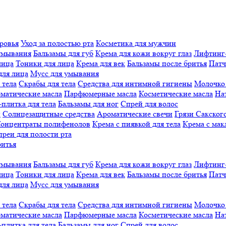
ровья
Уход за полостью рта
Косметика для мужчин
умывания
Бальзамы для губ
Крема для кожи вокруг глаз
Лифтинг
лица
Тоники для лица
Крема для век
Бальзамы после бритья
Патч
для лица
Мусс для умывания
 тела
Скрабы для тела
Средства для интимной гигиены
Молочко 
матические масла
Парфюмерные масла
Косметические масла
На
плитка для тела
Бальзамы для ног
Спрей для волос
й
Солнцезащитные средства
Ароматические свечи
Грязи Cакского
онцентраты полифенолов
Крема с пиявкой для тела
Крема с мак
реи для полости рта
ритья
умывания
Бальзамы для губ
Крема для кожи вокруг глаз
Лифтинг
лица
Тоники для лица
Крема для век
Бальзамы после бритья
Патч
для лица
Мусс для умывания
 тела
Скрабы для тела
Средства для интимной гигиены
Молочко 
матические масла
Парфюмерные масла
Косметические масла
На
плитка для тела
Бальзамы для ног
Спрей для волос