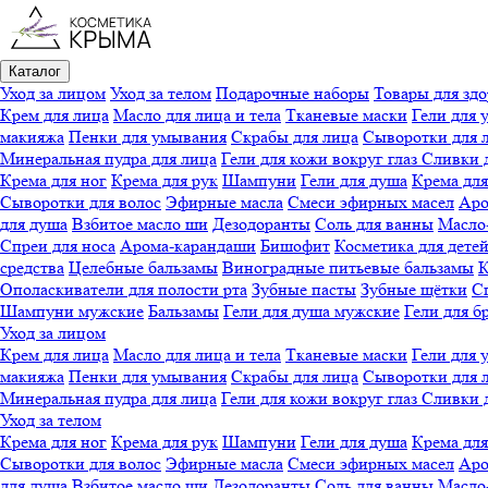
Каталог
Уход за лицом
Уход за телом
Подарочные наборы
Товары для здо
Крем для лица
Масло для лица и тела
Тканевые маски
Гели для 
макияжа
Пенки для умывания
Скрабы для лица
Сыворотки для 
Минеральная пудра для лица
Гели для кожи вокруг глаз
Сливки 
Крема для ног
Крема для рук
Шампуни
Гели для душа
Крема для
Сыворотки для волос
Эфирные масла
Смеси эфирных масел
Аро
для душа
Взбитое масло ши
Дезодоранты
Соль для ванны
Масло-
Спреи для носа
Арома-карандаши
Бишофит
Косметика для дете
средства
Целебные бальзамы
Виноградные питьевые бальзамы
К
Ополаскиватели для полости рта
Зубные пасты
Зубные щётки
Сп
Шампуни мужские
Бальзамы
Гели для душа мужские
Гели для б
Уход за лицом
Крем для лица
Масло для лица и тела
Тканевые маски
Гели для 
макияжа
Пенки для умывания
Скрабы для лица
Сыворотки для 
Минеральная пудра для лица
Гели для кожи вокруг глаз
Сливки 
Уход за телом
Крема для ног
Крема для рук
Шампуни
Гели для душа
Крема для
Сыворотки для волос
Эфирные масла
Смеси эфирных масел
Аро
для душа
Взбитое масло ши
Дезодоранты
Соль для ванны
Масло-