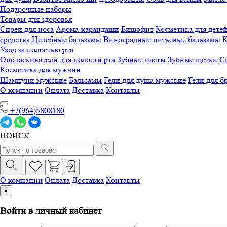
Подарочные наборы
Товары для здоровья
Спреи для носа
Арома-карандаши
Бишофит
Косметика для дете
средства
Целебные бальзамы
Виноградные питьевые бальзамы
К
Уход за полостью рта
Ополаскиватели для полости рта
Зубные пасты
Зубные щётки
Сп
Косметика для мужчин
Шампуни мужские
Бальзамы
Гели для душа мужские
Гели для б
О компании
Оплата
Доставка
Контакты
+7(964)5808180
ПОИСК
О компании
Оплата
Доставка
Контакты
×
Войти в личный кабинет