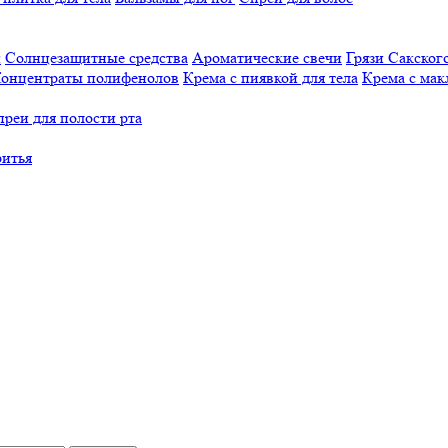
й
Солнцезащитные средства
Ароматические свечи
Грязи Cакского
онцентраты полифенолов
Крема с пиявкой для тела
Крема с мак
реи для полости рта
ритья