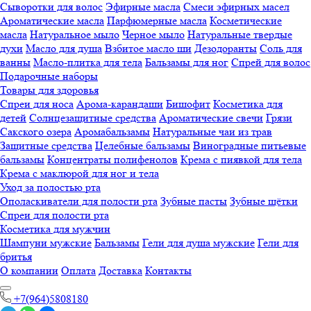
Сыворотки для волос
Эфирные масла
Смеси эфирных масел
Ароматические масла
Парфюмерные масла
Косметические
масла
Натуральное мыло
Черное мыло
Натуральные твердые
духи
Масло для душа
Взбитое масло ши
Дезодоранты
Соль для
ванны
Масло-плитка для тела
Бальзамы для ног
Спрей для волос
Подарочные наборы
Товары для здоровья
Спреи для носа
Арома-карандаши
Бишофит
Косметика для
детей
Солнцезащитные средства
Ароматические свечи
Грязи
Cакского озера
Аромабальзамы
Натуральные чаи из трав
Защитные средства
Целебные бальзамы
Виноградные питьевые
бальзамы
Концентраты полифенолов
Крема с пиявкой для тела
Крема с маклюрой для ног и тела
Уход за полостью рта
Ополаскиватели для полости рта
Зубные пасты
Зубные щётки
Спреи для полости рта
Косметика для мужчин
Шампуни мужские
Бальзамы
Гели для душа мужские
Гели для
бритья
О компании
Оплата
Доставка
Контакты
+7(964)5808180