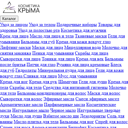
Каталог
Уход за лицом
Уход за телом
Подарочные наборы
Товары для
здоровья
Уход за полостью рта
Косметика для мужчин
Крем для лица
Масло для лица и тела
Тканевые маски
Гели для
умывания
Бальзамы для губ
Крема для кожи вокруг глаз
Лифтинг-маски
Маски для лица
Мицеллярная вода
Молочко для
снятия макияжа
Пенки для умывания
Скрабы для лица
Сыворотки для лица
Тоники для лица
Крема для век
Бальзамы
после бритья
Патчи для глаз
Румяна для лица кремовые
Блеск
для губ
Гидролаты
Минеральная пудра для лица
Гели для кожи
вокруг глаз
Сливки для лица
Мусс для умывания
Крема для ног
Крема для рук
Шампуни
Гели для душа
Крема для
тела
Скрабы для тела
Средства для интимной гигиены
Молочко
для тела
Бальзамы-кондиционеры для волос
Маски для волос
Сыворотки для волос
Эфирные масла
Смеси эфирных масел
Ароматические масла
Парфюмерные масла
Косметические
масла
Натуральное мыло
Черное мыло
Натуральные твердые
духи
Масло для душа
Взбитое масло ши
Дезодоранты
Соль для
ванны
Масло-плитка для тела
Бальзамы для ног
Спрей для волос
Спреи для носа
Арома-карандаши
Бишофит
Косметика для