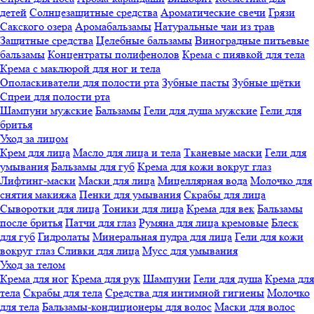
детей
Солнцезащитные средства
Ароматические свечи
Грязи
Cакского озера
Аромабальзамы
Натуральные чаи из трав
Защитные средства
Целебные бальзамы
Виноградные питьевые
бальзамы
Концентраты полифенолов
Крема с пиявкой для тела
Крема с маклюрой для ног и тела
Ополаскиватели для полости рта
Зубные пасты
Зубные щётки
Спреи для полости рта
Шампуни мужские
Бальзамы
Гели для душа мужские
Гели для
бритья
Уход за лицом
Крем для лица
Масло для лица и тела
Тканевые маски
Гели для
умывания
Бальзамы для губ
Крема для кожи вокруг глаз
Лифтинг-маски
Маски для лица
Мицеллярная вода
Молочко для
снятия макияжа
Пенки для умывания
Скрабы для лица
Сыворотки для лица
Тоники для лица
Крема для век
Бальзамы
после бритья
Патчи для глаз
Румяна для лица кремовые
Блеск
для губ
Гидролаты
Минеральная пудра для лица
Гели для кожи
вокруг глаз
Сливки для лица
Мусс для умывания
Уход за телом
Крема для ног
Крема для рук
Шампуни
Гели для душа
Крема для
тела
Скрабы для тела
Средства для интимной гигиены
Молочко
для тела
Бальзамы-кондиционеры для волос
Маски для волос