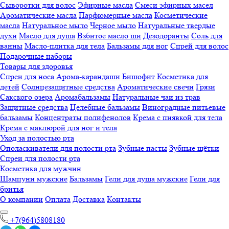
Сыворотки для волос
Эфирные масла
Смеси эфирных масел
Ароматические масла
Парфюмерные масла
Косметические
масла
Натуральное мыло
Черное мыло
Натуральные твердые
духи
Масло для душа
Взбитое масло ши
Дезодоранты
Соль для
ванны
Масло-плитка для тела
Бальзамы для ног
Спрей для волос
Подарочные наборы
Товары для здоровья
Спреи для носа
Арома-карандаши
Бишофит
Косметика для
детей
Солнцезащитные средства
Ароматические свечи
Грязи
Cакского озера
Аромабальзамы
Натуральные чаи из трав
Защитные средства
Целебные бальзамы
Виноградные питьевые
бальзамы
Концентраты полифенолов
Крема с пиявкой для тела
Крема с маклюрой для ног и тела
Уход за полостью рта
Ополаскиватели для полости рта
Зубные пасты
Зубные щётки
Спреи для полости рта
Косметика для мужчин
Шампуни мужские
Бальзамы
Гели для душа мужские
Гели для
бритья
О компании
Оплата
Доставка
Контакты
+7(964)5808180