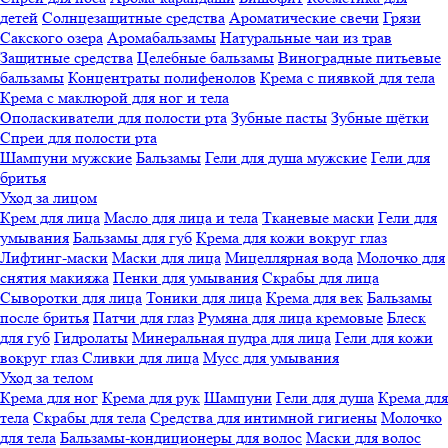
детей
Солнцезащитные средства
Ароматические свечи
Грязи
Cакского озера
Аромабальзамы
Натуральные чаи из трав
Защитные средства
Целебные бальзамы
Виноградные питьевые
бальзамы
Концентраты полифенолов
Крема с пиявкой для тела
Крема с маклюрой для ног и тела
Ополаскиватели для полости рта
Зубные пасты
Зубные щётки
Спреи для полости рта
Шампуни мужские
Бальзамы
Гели для душа мужские
Гели для
бритья
Уход за лицом
Крем для лица
Масло для лица и тела
Тканевые маски
Гели для
умывания
Бальзамы для губ
Крема для кожи вокруг глаз
Лифтинг-маски
Маски для лица
Мицеллярная вода
Молочко для
снятия макияжа
Пенки для умывания
Скрабы для лица
Сыворотки для лица
Тоники для лица
Крема для век
Бальзамы
после бритья
Патчи для глаз
Румяна для лица кремовые
Блеск
для губ
Гидролаты
Минеральная пудра для лица
Гели для кожи
вокруг глаз
Сливки для лица
Мусс для умывания
Уход за телом
Крема для ног
Крема для рук
Шампуни
Гели для душа
Крема для
тела
Скрабы для тела
Средства для интимной гигиены
Молочко
для тела
Бальзамы-кондиционеры для волос
Маски для волос