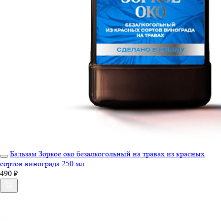
Бальзам Зоркое око безалкогольный на травах из красных
сортов винограда 250 мл
490 ₽