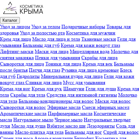
Каталог
Уход за лицом
Уход за телом
Подарочные наборы
Товары для
здоровья
Уход за полостью рта
Косметика для мужчин
Крем для лица
Масло для лица и тела
Тканевые маски
Гели для
умывания
Бальзамы для губ
Крема для кожи вокруг глаз
Лифтинг-маски
Маски для лица
Мицеллярная вода
Молочко для
снятия макияжа
Пенки для умывания
Скрабы для лица
Сыворотки для лица
Тоники для лица
Крема для век
Бальзамы
после бритья
Патчи для глаз
Румяна для лица кремовые
Блеск
для губ
Гидролаты
Минеральная пудра для лица
Гели для кожи
вокруг глаз
Сливки для лица
Мусс для умывания
Крема для ног
Крема для рук
Шампуни
Гели для душа
Крема для
тела
Скрабы для тела
Средства для интимной гигиены
Молочко
для тела
Бальзамы-кондиционеры для волос
Маски для волос
Сыворотки для волос
Эфирные масла
Смеси эфирных масел
Ароматические масла
Парфюмерные масла
Косметические
масла
Натуральное мыло
Черное мыло
Натуральные твердые
духи
Масло для душа
Взбитое масло ши
Дезодоранты
Соль для
ванны
Масло-плитка для тела
Бальзамы для ног
Спрей для волос
Спреи для носа
Арома-карандаши
Бишофит
Косметика для