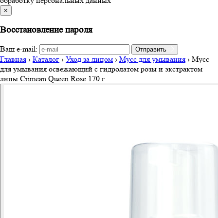
обработку персональных данных
×
Восстановление пароля
Ваш e-mail:
Отправить
Главная
›
Каталог
›
Уход за лицом
›
Мусс для умывания
›
Мусс
для умывания освежающий с гидролатом розы и экстрактом
липы Crimean Queen Rose 170 г