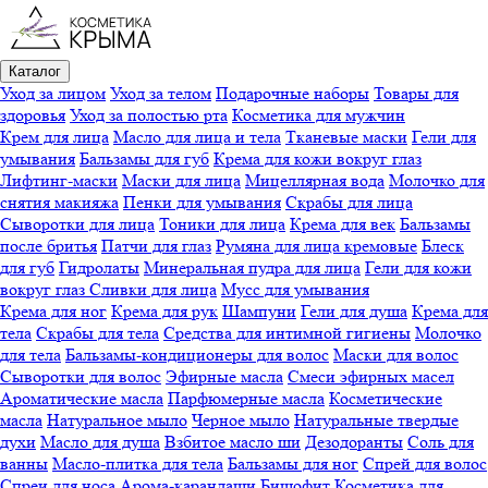
Каталог
Уход за лицом
Уход за телом
Подарочные наборы
Товары для
здоровья
Уход за полостью рта
Косметика для мужчин
Крем для лица
Масло для лица и тела
Тканевые маски
Гели для
умывания
Бальзамы для губ
Крема для кожи вокруг глаз
Лифтинг-маски
Маски для лица
Мицеллярная вода
Молочко для
снятия макияжа
Пенки для умывания
Скрабы для лица
Сыворотки для лица
Тоники для лица
Крема для век
Бальзамы
после бритья
Патчи для глаз
Румяна для лица кремовые
Блеск
для губ
Гидролаты
Минеральная пудра для лица
Гели для кожи
вокруг глаз
Сливки для лица
Мусс для умывания
Крема для ног
Крема для рук
Шампуни
Гели для душа
Крема для
тела
Скрабы для тела
Средства для интимной гигиены
Молочко
для тела
Бальзамы-кондиционеры для волос
Маски для волос
Сыворотки для волос
Эфирные масла
Смеси эфирных масел
Ароматические масла
Парфюмерные масла
Косметические
масла
Натуральное мыло
Черное мыло
Натуральные твердые
духи
Масло для душа
Взбитое масло ши
Дезодоранты
Соль для
ванны
Масло-плитка для тела
Бальзамы для ног
Спрей для волос
Спреи для носа
Арома-карандаши
Бишофит
Косметика для