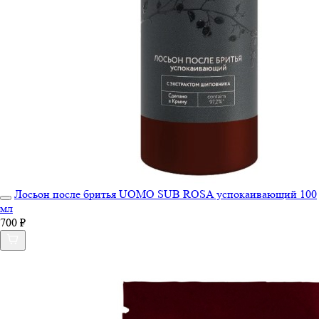
Лосьон после бритья UOMO SUB ROSA успокаивающий 100
мл
700 ₽