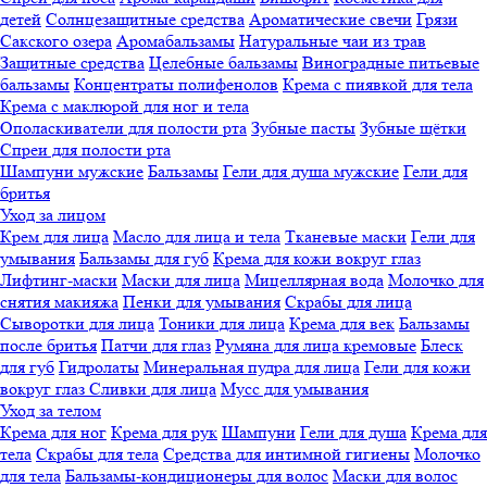
детей
Солнцезащитные средства
Ароматические свечи
Грязи
Cакского озера
Аромабальзамы
Натуральные чаи из трав
Защитные средства
Целебные бальзамы
Виноградные питьевые
бальзамы
Концентраты полифенолов
Крема с пиявкой для тела
Крема с маклюрой для ног и тела
Ополаскиватели для полости рта
Зубные пасты
Зубные щётки
Спреи для полости рта
Шампуни мужские
Бальзамы
Гели для душа мужские
Гели для
бритья
Уход за лицом
Крем для лица
Масло для лица и тела
Тканевые маски
Гели для
умывания
Бальзамы для губ
Крема для кожи вокруг глаз
Лифтинг-маски
Маски для лица
Мицеллярная вода
Молочко для
снятия макияжа
Пенки для умывания
Скрабы для лица
Сыворотки для лица
Тоники для лица
Крема для век
Бальзамы
после бритья
Патчи для глаз
Румяна для лица кремовые
Блеск
для губ
Гидролаты
Минеральная пудра для лица
Гели для кожи
вокруг глаз
Сливки для лица
Мусс для умывания
Уход за телом
Крема для ног
Крема для рук
Шампуни
Гели для душа
Крема для
тела
Скрабы для тела
Средства для интимной гигиены
Молочко
для тела
Бальзамы-кондиционеры для волос
Маски для волос