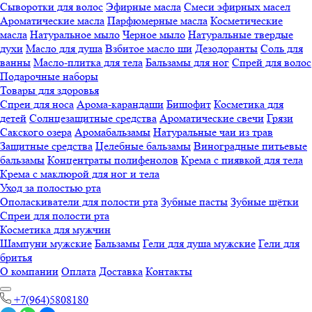
Сыворотки для волос
Эфирные масла
Смеси эфирных масел
Ароматические масла
Парфюмерные масла
Косметические
масла
Натуральное мыло
Черное мыло
Натуральные твердые
духи
Масло для душа
Взбитое масло ши
Дезодоранты
Соль для
ванны
Масло-плитка для тела
Бальзамы для ног
Спрей для волос
Подарочные наборы
Товары для здоровья
Спреи для носа
Арома-карандаши
Бишофит
Косметика для
детей
Солнцезащитные средства
Ароматические свечи
Грязи
Cакского озера
Аромабальзамы
Натуральные чаи из трав
Защитные средства
Целебные бальзамы
Виноградные питьевые
бальзамы
Концентраты полифенолов
Крема с пиявкой для тела
Крема с маклюрой для ног и тела
Уход за полостью рта
Ополаскиватели для полости рта
Зубные пасты
Зубные щётки
Спреи для полости рта
Косметика для мужчин
Шампуни мужские
Бальзамы
Гели для душа мужские
Гели для
бритья
О компании
Оплата
Доставка
Контакты
+7(964)5808180