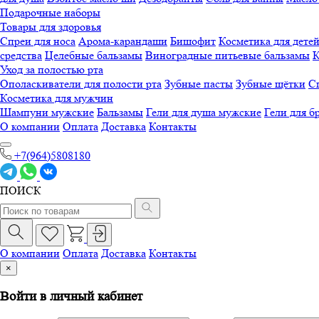
Подарочные наборы
Товары для здоровья
Спреи для носа
Арома-карандаши
Бишофит
Косметика для дете
средства
Целебные бальзамы
Виноградные питьевые бальзамы
К
Уход за полостью рта
Ополаскиватели для полости рта
Зубные пасты
Зубные щётки
Сп
Косметика для мужчин
Шампуни мужские
Бальзамы
Гели для душа мужские
Гели для б
О компании
Оплата
Доставка
Контакты
+7(964)5808180
ПОИСК
О компании
Оплата
Доставка
Контакты
×
Войти в личный кабинет