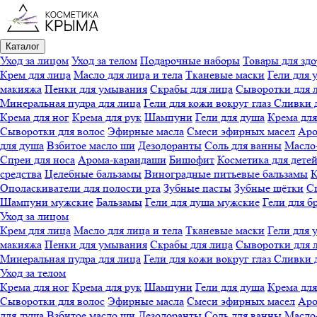
Каталог
Уход за лицом
Уход за телом
Подарочные наборы
Товары для здо
Крем для лица
Масло для лица и тела
Тканевые маски
Гели для 
макияжа
Пенки для умывания
Скрабы для лица
Сыворотки для 
Минеральная пудра для лица
Гели для кожи вокруг глаз
Сливки 
Крема для ног
Крема для рук
Шампуни
Гели для душа
Крема для
Сыворотки для волос
Эфирные масла
Смеси эфирных масел
Аро
для душа
Взбитое масло ши
Дезодоранты
Соль для ванны
Масло-
Спреи для носа
Арома-карандаши
Бишофит
Косметика для дете
средства
Целебные бальзамы
Виноградные питьевые бальзамы
К
Ополаскиватели для полости рта
Зубные пасты
Зубные щётки
Сп
Шампуни мужские
Бальзамы
Гели для душа мужские
Гели для б
Уход за лицом
Крем для лица
Масло для лица и тела
Тканевые маски
Гели для 
макияжа
Пенки для умывания
Скрабы для лица
Сыворотки для 
Минеральная пудра для лица
Гели для кожи вокруг глаз
Сливки 
Уход за телом
Крема для ног
Крема для рук
Шампуни
Гели для душа
Крема для
Сыворотки для волос
Эфирные масла
Смеси эфирных масел
Аро
для душа
Взбитое масло ши
Дезодоранты
Соль для ванны
Масло-