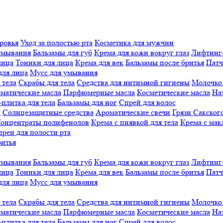
ровья
Уход за полостью рта
Косметика для мужчин
умывания
Бальзамы для губ
Крема для кожи вокруг глаз
Лифтинг
лица
Тоники для лица
Крема для век
Бальзамы после бритья
Патч
для лица
Мусс для умывания
 тела
Скрабы для тела
Средства для интимной гигиены
Молочко 
матические масла
Парфюмерные масла
Косметические масла
На
плитка для тела
Бальзамы для ног
Спрей для волос
й
Солнцезащитные средства
Ароматические свечи
Грязи Cакского
онцентраты полифенолов
Крема с пиявкой для тела
Крема с мак
реи для полости рта
ритья
умывания
Бальзамы для губ
Крема для кожи вокруг глаз
Лифтинг
лица
Тоники для лица
Крема для век
Бальзамы после бритья
Патч
для лица
Мусс для умывания
 тела
Скрабы для тела
Средства для интимной гигиены
Молочко 
матические масла
Парфюмерные масла
Косметические масла
На
плитка для тела
Бальзамы для ног
Спрей для волос