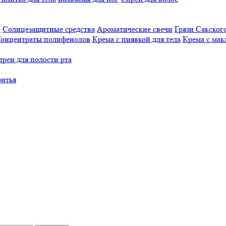
й
Солнцезащитные средства
Ароматические свечи
Грязи Cакского
онцентраты полифенолов
Крема с пиявкой для тела
Крема с мак
реи для полости рта
ритья