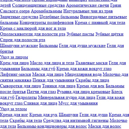
детей
Солнцезащитные средства
Ароматические свечи
Грязи
Cакского озера
Аромабальзамы
Натуральные чаи из трав
Защитные средства
Целебные бальзамы
Виноградные питьевые
бальзамы
Концентраты полифенолов
Крема с пиявкой для тела
Крема с маклюрой для ног и тела
Ополаскиватели для полости рта
Зубные пасты
Зубные щётки
Спреи для полости рта
Шампуни мужские
Бальзамы
Гели для душа мужские
Гели для
бритья
Уход за лицом
Крем для лица
Масло для лица и тела
Тканевые маски
Гели для
умывания
Бальзамы для губ
Крема для кожи вокруг глаз
Лифтинг-маски
Маски для лица
Мицеллярная вода
Молочко для
снятия макияжа
Пенки для умывания
Скрабы для лица
Сыворотки для лица
Тоники для лица
Крема для век
Бальзамы
после бритья
Патчи для глаз
Румяна для лица кремовые
Блеск
для губ
Гидролаты
Минеральная пудра для лица
Гели для кожи
вокруг глаз
Сливки для лица
Мусс для умывания
Уход за телом
Крема для ног
Крема для рук
Шампуни
Гели для душа
Крема для
тела
Скрабы для тела
Средства для интимной гигиены
Молочко
для тела
Бальзамы-кондиционеры для волос
Маски для волос