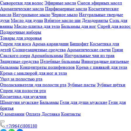
Сыворотки для волос
Эфирные масла
Смеси эфирных масел
Ароматические масла
Парфюмерные масла
Косметические
масла
Натуральное мыло
Черное мыло
Натуральные твердые
духи
Масло для душа
Взбитое масло ши
Дезодоранты
Соль для
ванны
Масло-плитка для тела
Бальзамы для ног
Спрей для волос
Подарочные наборы
Товары для здоровья
Спреи для носа
Арома-карандаши
Бишофит
Косметика для
детей
Солнцезащитные средства
Ароматические свечи
Грязи
Cакского озера
Аромабальзамы
Натуральные чаи из трав
Защитные средства
Целебные бальзамы
Виноградные питьевые
бальзамы
Концентраты полифенолов
Крема с пиявкой для тела
Крема с маклюрой для ног и тела
Уход за полостью рта
Ополаскиватели для полости рта
Зубные пасты
Зубные щётки
Спреи для полости рта
Косметика для мужчин
Шампуни мужские
Бальзамы
Гели для душа мужские
Гели для
бритья
О компании
Оплата
Доставка
Контакты
+7(964)5808180