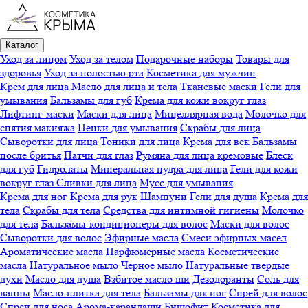
Каталог
Уход за лицом
Уход за телом
Подарочные наборы
Товары для
здоровья
Уход за полостью рта
Косметика для мужчин
Крем для лица
Масло для лица и тела
Тканевые маски
Гели для
умывания
Бальзамы для губ
Крема для кожи вокруг глаз
Лифтинг-маски
Маски для лица
Мицеллярная вода
Молочко для
снятия макияжа
Пенки для умывания
Скрабы для лица
Сыворотки для лица
Тоники для лица
Крема для век
Бальзамы
после бритья
Патчи для глаз
Румяна для лица кремовые
Блеск
для губ
Гидролаты
Минеральная пудра для лица
Гели для кожи
вокруг глаз
Сливки для лица
Мусс для умывания
Крема для ног
Крема для рук
Шампуни
Гели для душа
Крема для
тела
Скрабы для тела
Средства для интимной гигиены
Молочко
для тела
Бальзамы-кондиционеры для волос
Маски для волос
Сыворотки для волос
Эфирные масла
Смеси эфирных масел
Ароматические масла
Парфюмерные масла
Косметические
масла
Натуральное мыло
Черное мыло
Натуральные твердые
духи
Масло для душа
Взбитое масло ши
Дезодоранты
Соль для
ванны
Масло-плитка для тела
Бальзамы для ног
Спрей для волос
Спреи для носа
Арома-карандаши
Бишофит
Косметика для