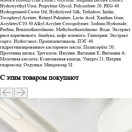
Hydroxyethyl Urea; Propylene Glycol; Polysorbate 20; PEG-40
Hydrogenated Castor Oil; Hydrolyzed Silk; Trehalose; Inulin;
Tocopheryl Acetate; Retinyl Palmitate; Lactic Aсid; Xanthan Gum;
Acrylates/C10-30 Alkyl Acrylate Crosspolymer; Sodium Hydroxide;
Parfum; Benzisothiazolinone, Methylisothiazolinone. Вода; Экстракт
риса коричневого, бамбука, кофе зеленого; Глицерин; Экстракт
сорго; Hydrovance; Пропиленгликоль; ПЭГ-40
гидрогенизированное касторовое масло; Полисорбат 20;
Протеины шёлка; Трегалоза; Инулин; Витамин Е; Витамин А;
Молочная кислота; Ксантановая камедь; Ультрез 21; Натрия
гидроксид; Отдушка; Микрокеар SI.
С этим товаром покупают