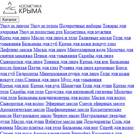
Каталог
Уход за лицом
Уход за телом
Подарочные наборы
Товары для
здоровья
Уход за полостью рта
Косметика для мужчин
Крем для лица
Масло для лица и тела
Тканевые маски
Гели для
умывания
Бальзамы для губ
Крема для кожи вокруг глаз
Лифтинг-маски
Маски для лица
Мицеллярная вода
Молочко для
снятия макияжа
Пенки для умывания
Скрабы для лица
Сыворотки для лица
Тоники для лица
Крема для век
Бальзамы
после бритья
Патчи для глаз
Румяна для лица кремовые
Блеск
для губ
Гидролаты
Минеральная пудра для лица
Гели для кожи
вокруг глаз
Сливки для лица
Мусс для умывания
Крема для ног
Крема для рук
Шампуни
Гели для душа
Крема для
тела
Скрабы для тела
Средства для интимной гигиены
Молочко
для тела
Бальзамы-кондиционеры для волос
Маски для волос
Сыворотки для волос
Эфирные масла
Смеси эфирных масел
Ароматические масла
Парфюмерные масла
Косметические
масла
Натуральное мыло
Черное мыло
Натуральные твердые
духи
Масло для душа
Взбитое масло ши
Дезодоранты
Соль для
ванны
Масло-плитка для тела
Бальзамы для ног
Спрей для волос
Спреи для носа
Арома-карандаши
Бишофит
Косметика для