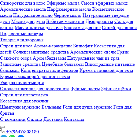
Сыворотки для волос
Эфирные масла
Смеси эфирных масел
Ароматические масла
Парфюмерные масла
Косметические
масла
Натуральное мыло
Черное мыло
Натуральные твердые
духи
Масло для душа
Взбитое масло ши
Дезодоранты
Соль для
ванны
Масло-плитка для тела
Бальзамы для ног
Спрей для волос
Подарочные наборы
Товары для здоровья
Спреи для носа
Арома-карандаши
Бишофит
Косметика для
детей
Солнцезащитные средства
Ароматические свечи
Грязи
Cакского озера
Аромабальзамы
Натуральные чаи из трав
Защитные средства
Целебные бальзамы
Виноградные питьевые
бальзамы
Концентраты полифенолов
Крема с пиявкой для тела
Крема с маклюрой для ног и тела
Уход за полостью рта
Ополаскиватели для полости рта
Зубные пасты
Зубные щётки
Спреи для полости рта
Косметика для мужчин
Шампуни мужские
Бальзамы
Гели для душа мужские
Гели для
бритья
О компании
Оплата
Доставка
Контакты
+7(964)5808180