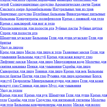
детей
Солнцезащитные средства
Ароматические свечи
Грязи
Cакского озера
Аромабальзамы
Натуральные чаи из трав
Защитные средства
Целебные бальзамы
Виноградные питьевые
бальзамы
Концентраты полифенолов
Крема с пиявкой для тела
Крема с маклюрой для ног и тела
Ополаскиватели для полости рта
Зубные пасты
Зубные щётки
Спреи для полости рта
Шампуни мужские
Бальзамы
Гели для душа мужские
Гели для
бритья
Уход за лицом
Крем для лица
Масло для лица и тела
Тканевые маски
Гели для
умывания
Бальзамы для губ
Крема для кожи вокруг глаз
Лифтинг-маски
Маски для лица
Мицеллярная вода
Молочко для
снятия макияжа
Пенки для умывания
Скрабы для лица
Сыворотки для лица
Тоники для лица
Крема для век
Бальзамы
после бритья
Патчи для глаз
Румяна для лица кремовые
Блеск
для губ
Гидролаты
Минеральная пудра для лица
Гели для кожи
вокруг глаз
Сливки для лица
Мусс для умывания
Уход за телом
Крема для ног
Крема для рук
Шампуни
Гели для душа
Крема для
тела
Скрабы для тела
Средства для интимной гигиены
Молочко
для тела
Бальзамы-кондиционеры для волос
Маски для волос