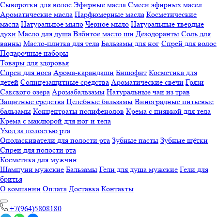
Сыворотки для волос
Эфирные масла
Смеси эфирных масел
Ароматические масла
Парфюмерные масла
Косметические
масла
Натуральное мыло
Черное мыло
Натуральные твердые
духи
Масло для душа
Взбитое масло ши
Дезодоранты
Соль для
ванны
Масло-плитка для тела
Бальзамы для ног
Спрей для волос
Подарочные наборы
Товары для здоровья
Спреи для носа
Арома-карандаши
Бишофит
Косметика для
детей
Солнцезащитные средства
Ароматические свечи
Грязи
Cакского озера
Аромабальзамы
Натуральные чаи из трав
Защитные средства
Целебные бальзамы
Виноградные питьевые
бальзамы
Концентраты полифенолов
Крема с пиявкой для тела
Крема с маклюрой для ног и тела
Уход за полостью рта
Ополаскиватели для полости рта
Зубные пасты
Зубные щётки
Спреи для полости рта
Косметика для мужчин
Шампуни мужские
Бальзамы
Гели для душа мужские
Гели для
бритья
О компании
Оплата
Доставка
Контакты
+7(964)5808180