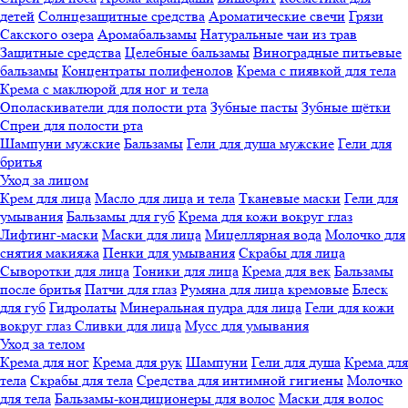
детей
Солнцезащитные средства
Ароматические свечи
Грязи
Cакского озера
Аромабальзамы
Натуральные чаи из трав
Защитные средства
Целебные бальзамы
Виноградные питьевые
бальзамы
Концентраты полифенолов
Крема с пиявкой для тела
Крема с маклюрой для ног и тела
Ополаскиватели для полости рта
Зубные пасты
Зубные щётки
Спреи для полости рта
Шампуни мужские
Бальзамы
Гели для душа мужские
Гели для
бритья
Уход за лицом
Крем для лица
Масло для лица и тела
Тканевые маски
Гели для
умывания
Бальзамы для губ
Крема для кожи вокруг глаз
Лифтинг-маски
Маски для лица
Мицеллярная вода
Молочко для
снятия макияжа
Пенки для умывания
Скрабы для лица
Сыворотки для лица
Тоники для лица
Крема для век
Бальзамы
после бритья
Патчи для глаз
Румяна для лица кремовые
Блеск
для губ
Гидролаты
Минеральная пудра для лица
Гели для кожи
вокруг глаз
Сливки для лица
Мусс для умывания
Уход за телом
Крема для ног
Крема для рук
Шампуни
Гели для душа
Крема для
тела
Скрабы для тела
Средства для интимной гигиены
Молочко
для тела
Бальзамы-кондиционеры для волос
Маски для волос