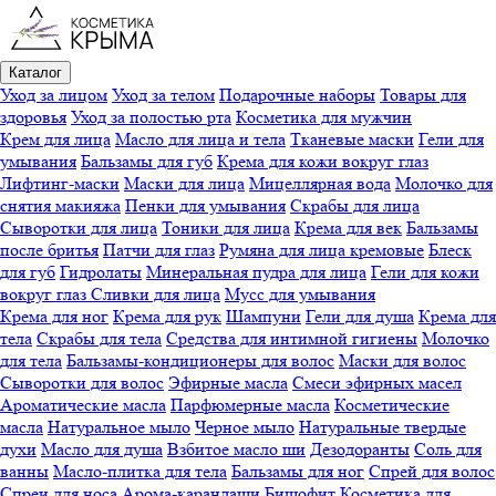
Каталог
Уход за лицом
Уход за телом
Подарочные наборы
Товары для
здоровья
Уход за полостью рта
Косметика для мужчин
Крем для лица
Масло для лица и тела
Тканевые маски
Гели для
умывания
Бальзамы для губ
Крема для кожи вокруг глаз
Лифтинг-маски
Маски для лица
Мицеллярная вода
Молочко для
снятия макияжа
Пенки для умывания
Скрабы для лица
Сыворотки для лица
Тоники для лица
Крема для век
Бальзамы
после бритья
Патчи для глаз
Румяна для лица кремовые
Блеск
для губ
Гидролаты
Минеральная пудра для лица
Гели для кожи
вокруг глаз
Сливки для лица
Мусс для умывания
Крема для ног
Крема для рук
Шампуни
Гели для душа
Крема для
тела
Скрабы для тела
Средства для интимной гигиены
Молочко
для тела
Бальзамы-кондиционеры для волос
Маски для волос
Сыворотки для волос
Эфирные масла
Смеси эфирных масел
Ароматические масла
Парфюмерные масла
Косметические
масла
Натуральное мыло
Черное мыло
Натуральные твердые
духи
Масло для душа
Взбитое масло ши
Дезодоранты
Соль для
ванны
Масло-плитка для тела
Бальзамы для ног
Спрей для волос
Спреи для носа
Арома-карандаши
Бишофит
Косметика для