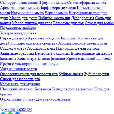
Сыворотки для волос
Эфирные масла
Смеси эфирных масел
Ароматические масла
Парфюмерные масла
Косметические
масла
Натуральное мыло
Черное мыло
Натуральные твердые
духи
Масло для душа
Взбитое масло ши
Дезодоранты
Соль для
ванны
Масло-плитка для тела
Бальзамы для ног
Спрей для волос
Подарочные наборы
Товары для здоровья
Спреи для носа
Арома-карандаши
Бишофит
Косметика для
детей
Солнцезащитные средства
Ароматические свечи
Грязи
Cакского озера
Аромабальзамы
Натуральные чаи из трав
Защитные средства
Целебные бальзамы
Виноградные питьевые
бальзамы
Концентраты полифенолов
Крема с пиявкой для тела
Крема с маклюрой для ног и тела
Уход за полостью рта
Ополаскиватели для полости рта
Зубные пасты
Зубные щётки
Спреи для полости рта
Косметика для мужчин
Шампуни мужские
Бальзамы
Гели для душа мужские
Гели для
бритья
О компании
Оплата
Доставка
Контакты
+7(964)5808180