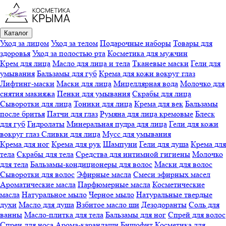
Каталог
Уход за лицом
Уход за телом
Подарочные наборы
Товары для
здоровья
Уход за полостью рта
Косметика для мужчин
Крем для лица
Масло для лица и тела
Тканевые маски
Гели для
умывания
Бальзамы для губ
Крема для кожи вокруг глаз
Лифтинг-маски
Маски для лица
Мицеллярная вода
Молочко для
снятия макияжа
Пенки для умывания
Скрабы для лица
Сыворотки для лица
Тоники для лица
Крема для век
Бальзамы
после бритья
Патчи для глаз
Румяна для лица кремовые
Блеск
для губ
Гидролаты
Минеральная пудра для лица
Гели для кожи
вокруг глаз
Сливки для лица
Мусс для умывания
Крема для ног
Крема для рук
Шампуни
Гели для душа
Крема для
тела
Скрабы для тела
Средства для интимной гигиены
Молочко
для тела
Бальзамы-кондиционеры для волос
Маски для волос
Сыворотки для волос
Эфирные масла
Смеси эфирных масел
Ароматические масла
Парфюмерные масла
Косметические
масла
Натуральное мыло
Черное мыло
Натуральные твердые
духи
Масло для душа
Взбитое масло ши
Дезодоранты
Соль для
ванны
Масло-плитка для тела
Бальзамы для ног
Спрей для волос
Спреи для носа
Арома-карандаши
Бишофит
Косметика для