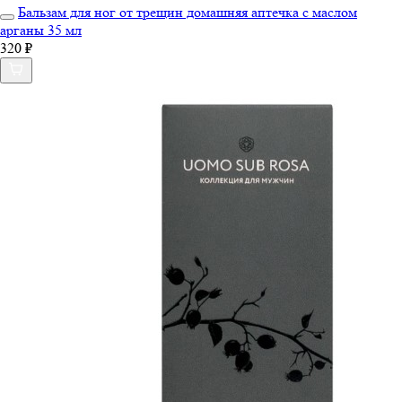
Бальзам для ног от трещин домашняя аптечка с маслом
арганы 35 мл
320 ₽