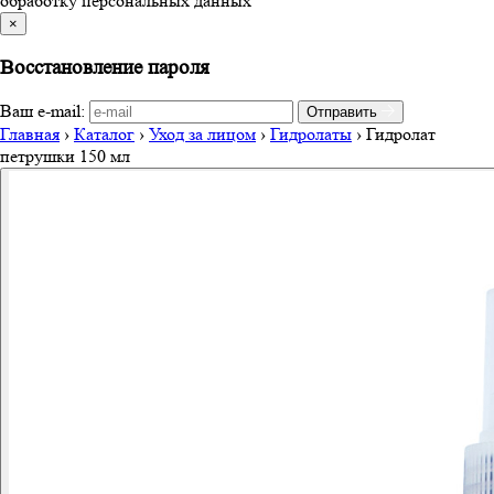
обработку персональных данных
×
Восстановление пароля
Ваш e-mail:
Отправить
Главная
›
Каталог
›
Уход за лицом
›
Гидролаты
›
Гидролат
петрушки 150 мл