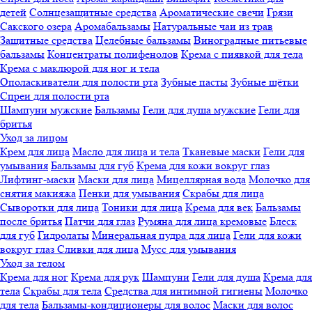
детей
Солнцезащитные средства
Ароматические свечи
Грязи
Cакского озера
Аромабальзамы
Натуральные чаи из трав
Защитные средства
Целебные бальзамы
Виноградные питьевые
бальзамы
Концентраты полифенолов
Крема с пиявкой для тела
Крема с маклюрой для ног и тела
Ополаскиватели для полости рта
Зубные пасты
Зубные щётки
Спреи для полости рта
Шампуни мужские
Бальзамы
Гели для душа мужские
Гели для
бритья
Уход за лицом
Крем для лица
Масло для лица и тела
Тканевые маски
Гели для
умывания
Бальзамы для губ
Крема для кожи вокруг глаз
Лифтинг-маски
Маски для лица
Мицеллярная вода
Молочко для
снятия макияжа
Пенки для умывания
Скрабы для лица
Сыворотки для лица
Тоники для лица
Крема для век
Бальзамы
после бритья
Патчи для глаз
Румяна для лица кремовые
Блеск
для губ
Гидролаты
Минеральная пудра для лица
Гели для кожи
вокруг глаз
Сливки для лица
Мусс для умывания
Уход за телом
Крема для ног
Крема для рук
Шампуни
Гели для душа
Крема для
тела
Скрабы для тела
Средства для интимной гигиены
Молочко
для тела
Бальзамы-кондиционеры для волос
Маски для волос