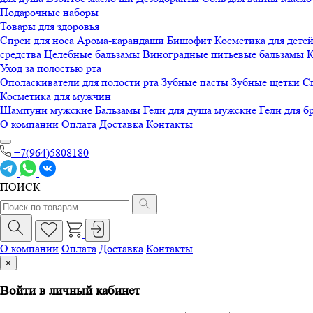
Подарочные наборы
Товары для здоровья
Спреи для носа
Арома-карандаши
Бишофит
Косметика для дете
средства
Целебные бальзамы
Виноградные питьевые бальзамы
К
Уход за полостью рта
Ополаскиватели для полости рта
Зубные пасты
Зубные щётки
Сп
Косметика для мужчин
Шампуни мужские
Бальзамы
Гели для душа мужские
Гели для б
О компании
Оплата
Доставка
Контакты
+7(964)5808180
ПОИСК
О компании
Оплата
Доставка
Контакты
×
Войти в личный кабинет