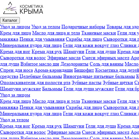
Каталог
Уход за лицом
Уход за телом
Подарочные наборы
Товары для здо
Крем для лица
Масло для лица и тела
Тканевые маски
Гели для 
макияжа
Пенки для умывания
Скрабы для лица
Сыворотки для 
Минеральная пудра для лица
Гели для кожи вокруг глаз
Сливки 
Крема для ног
Крема для рук
Шампуни
Гели для душа
Крема для
Сыворотки для волос
Эфирные масла
Смеси эфирных масел
Аро
для душа
Взбитое масло ши
Дезодоранты
Соль для ванны
Масло-
Спреи для носа
Арома-карандаши
Бишофит
Косметика для дете
средства
Целебные бальзамы
Виноградные питьевые бальзамы
К
Ополаскиватели для полости рта
Зубные пасты
Зубные щётки
Сп
Шампуни мужские
Бальзамы
Гели для душа мужские
Гели для б
Уход за лицом
Крем для лица
Масло для лица и тела
Тканевые маски
Гели для 
макияжа
Пенки для умывания
Скрабы для лица
Сыворотки для 
Минеральная пудра для лица
Гели для кожи вокруг глаз
Сливки 
Уход за телом
Крема для ног
Крема для рук
Шампуни
Гели для душа
Крема для
Сыворотки для волос
Эфирные масла
Смеси эфирных масел
Аро
для душа
Взбитое масло ши
Дезодоранты
Соль для ванны
Масло-