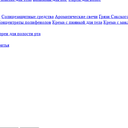
й
Солнцезащитные средства
Ароматические свечи
Грязи Cакского
онцентраты полифенолов
Крема с пиявкой для тела
Крема с мак
реи для полости рта
ритья