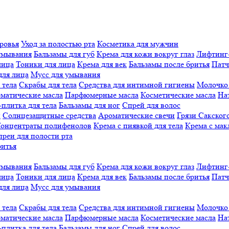
ровья
Уход за полостью рта
Косметика для мужчин
умывания
Бальзамы для губ
Крема для кожи вокруг глаз
Лифтинг
лица
Тоники для лица
Крема для век
Бальзамы после бритья
Патч
для лица
Мусс для умывания
 тела
Скрабы для тела
Средства для интимной гигиены
Молочко 
матические масла
Парфюмерные масла
Косметические масла
На
плитка для тела
Бальзамы для ног
Спрей для волос
й
Солнцезащитные средства
Ароматические свечи
Грязи Cакского
онцентраты полифенолов
Крема с пиявкой для тела
Крема с мак
реи для полости рта
ритья
умывания
Бальзамы для губ
Крема для кожи вокруг глаз
Лифтинг
лица
Тоники для лица
Крема для век
Бальзамы после бритья
Патч
для лица
Мусс для умывания
 тела
Скрабы для тела
Средства для интимной гигиены
Молочко 
матические масла
Парфюмерные масла
Косметические масла
На
плитка для тела
Бальзамы для ног
Спрей для волос