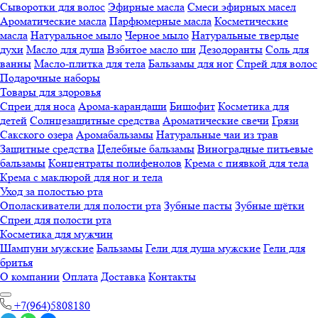
Сыворотки для волос
Эфирные масла
Смеси эфирных масел
Ароматические масла
Парфюмерные масла
Косметические
масла
Натуральное мыло
Черное мыло
Натуральные твердые
духи
Масло для душа
Взбитое масло ши
Дезодоранты
Соль для
ванны
Масло-плитка для тела
Бальзамы для ног
Спрей для волос
Подарочные наборы
Товары для здоровья
Спреи для носа
Арома-карандаши
Бишофит
Косметика для
детей
Солнцезащитные средства
Ароматические свечи
Грязи
Cакского озера
Аромабальзамы
Натуральные чаи из трав
Защитные средства
Целебные бальзамы
Виноградные питьевые
бальзамы
Концентраты полифенолов
Крема с пиявкой для тела
Крема с маклюрой для ног и тела
Уход за полостью рта
Ополаскиватели для полости рта
Зубные пасты
Зубные щётки
Спреи для полости рта
Косметика для мужчин
Шампуни мужские
Бальзамы
Гели для душа мужские
Гели для
бритья
О компании
Оплата
Доставка
Контакты
+7(964)5808180