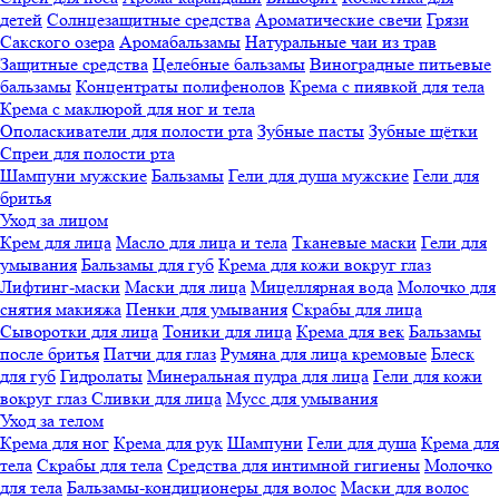
детей
Солнцезащитные средства
Ароматические свечи
Грязи
Cакского озера
Аромабальзамы
Натуральные чаи из трав
Защитные средства
Целебные бальзамы
Виноградные питьевые
бальзамы
Концентраты полифенолов
Крема с пиявкой для тела
Крема с маклюрой для ног и тела
Ополаскиватели для полости рта
Зубные пасты
Зубные щётки
Спреи для полости рта
Шампуни мужские
Бальзамы
Гели для душа мужские
Гели для
бритья
Уход за лицом
Крем для лица
Масло для лица и тела
Тканевые маски
Гели для
умывания
Бальзамы для губ
Крема для кожи вокруг глаз
Лифтинг-маски
Маски для лица
Мицеллярная вода
Молочко для
снятия макияжа
Пенки для умывания
Скрабы для лица
Сыворотки для лица
Тоники для лица
Крема для век
Бальзамы
после бритья
Патчи для глаз
Румяна для лица кремовые
Блеск
для губ
Гидролаты
Минеральная пудра для лица
Гели для кожи
вокруг глаз
Сливки для лица
Мусс для умывания
Уход за телом
Крема для ног
Крема для рук
Шампуни
Гели для душа
Крема для
тела
Скрабы для тела
Средства для интимной гигиены
Молочко
для тела
Бальзамы-кондиционеры для волос
Маски для волос