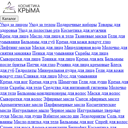
Каталог
Уход за лицом
Уход за телом
Подарочные наборы
Товары для
здоровья
Уход за полостью рта
Косметика для мужчин
Крем для лица
Масло для лица и тела
Тканевые маски
Гели для
умывания
Бальзамы для губ
Крема для кожи вокруг глаз
Лифтинг-маски
Маски для лица
Мицеллярная вода
Молочко для
снятия макияжа
Пенки для умывания
Скрабы для лица
Сыворотки для лица
Тоники для лица
Крема для век
Бальзамы
после бритья
Патчи для глаз
Румяна для лица кремовые
Блеск
для губ
Гидролаты
Минеральная пудра для лица
Гели для кожи
вокруг глаз
Сливки для лица
Мусс для умывания
Крема для ног
Крема для рук
Шампуни
Гели для душа
Крема для
тела
Скрабы для тела
Средства для интимной гигиены
Молочко
для тела
Бальзамы-кондиционеры для волос
Маски для волос
Сыворотки для волос
Эфирные масла
Смеси эфирных масел
Ароматические масла
Парфюмерные масла
Косметические
масла
Натуральное мыло
Черное мыло
Натуральные твердые
духи
Масло для душа
Взбитое масло ши
Дезодоранты
Соль для
ванны
Масло-плитка для тела
Бальзамы для ног
Спрей для волос
Спреи для носа
Арома-карандаши
Бишофит
Косметика для