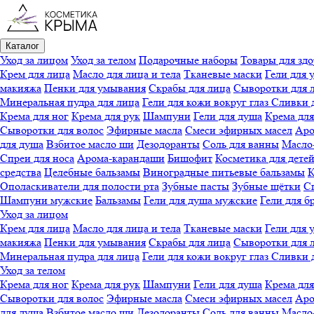
Каталог
Уход за лицом
Уход за телом
Подарочные наборы
Товары для здо
Крем для лица
Масло для лица и тела
Тканевые маски
Гели для 
макияжа
Пенки для умывания
Скрабы для лица
Сыворотки для 
Минеральная пудра для лица
Гели для кожи вокруг глаз
Сливки 
Крема для ног
Крема для рук
Шампуни
Гели для душа
Крема для
Сыворотки для волос
Эфирные масла
Смеси эфирных масел
Аро
для душа
Взбитое масло ши
Дезодоранты
Соль для ванны
Масло-
Спреи для носа
Арома-карандаши
Бишофит
Косметика для дете
средства
Целебные бальзамы
Виноградные питьевые бальзамы
К
Ополаскиватели для полости рта
Зубные пасты
Зубные щётки
Сп
Шампуни мужские
Бальзамы
Гели для душа мужские
Гели для б
Уход за лицом
Крем для лица
Масло для лица и тела
Тканевые маски
Гели для 
макияжа
Пенки для умывания
Скрабы для лица
Сыворотки для 
Минеральная пудра для лица
Гели для кожи вокруг глаз
Сливки 
Уход за телом
Крема для ног
Крема для рук
Шампуни
Гели для душа
Крема для
Сыворотки для волос
Эфирные масла
Смеси эфирных масел
Аро
для душа
Взбитое масло ши
Дезодоранты
Соль для ванны
Масло-