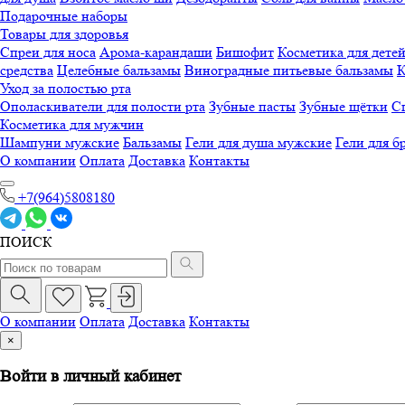
Подарочные наборы
Товары для здоровья
Спреи для носа
Арома-карандаши
Бишофит
Косметика для дете
средства
Целебные бальзамы
Виноградные питьевые бальзамы
К
Уход за полостью рта
Ополаскиватели для полости рта
Зубные пасты
Зубные щётки
Сп
Косметика для мужчин
Шампуни мужские
Бальзамы
Гели для душа мужские
Гели для б
О компании
Оплата
Доставка
Контакты
+7(964)5808180
ПОИСК
О компании
Оплата
Доставка
Контакты
×
Войти в личный кабинет