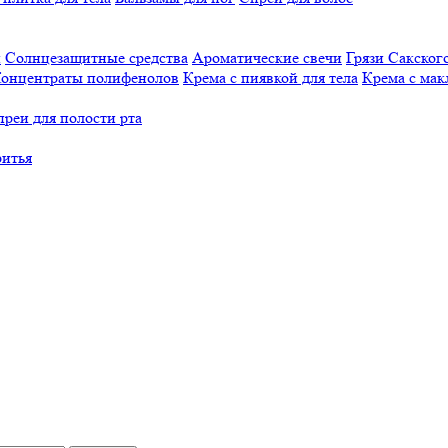
й
Солнцезащитные средства
Ароматические свечи
Грязи Cакского
онцентраты полифенолов
Крема с пиявкой для тела
Крема с мак
реи для полости рта
ритья