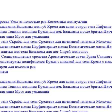
ровья
Уход за полостью рта
Косметика для мужчин
умывания
Бальзамы для губ
Крема для кожи вокруг глаз
Лифтинг
лица
Тоники для лица
Крема для век
Бальзамы после бритья
Патч
для лица
Мусс для умывания
 тела
Скрабы для тела
Средства для интимной гигиены
Молочко 
матические масла
Парфюмерные масла
Косметические масла
На
плитка для тела
Бальзамы для ног
Спрей для волос
й
Солнцезащитные средства
Ароматические свечи
Грязи Cакского
онцентраты полифенолов
Крема с пиявкой для тела
Крема с мак
реи для полости рта
ритья
умывания
Бальзамы для губ
Крема для кожи вокруг глаз
Лифтинг
лица
Тоники для лица
Крема для век
Бальзамы после бритья
Патч
для лица
Мусс для умывания
 тела
Скрабы для тела
Средства для интимной гигиены
Молочко 
матические масла
Парфюмерные масла
Косметические масла
На
плитка для тела
Бальзамы для ног
Спрей для волос