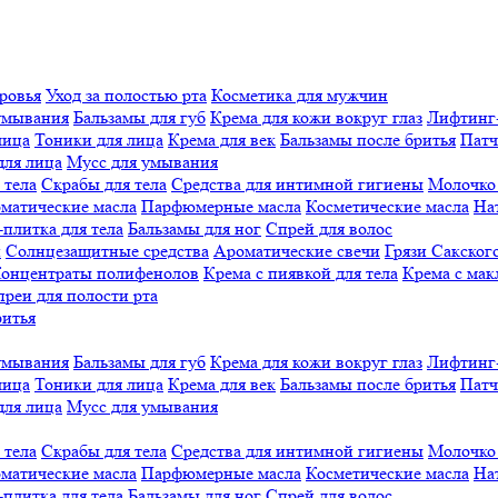
ровья
Уход за полостью рта
Косметика для мужчин
умывания
Бальзамы для губ
Крема для кожи вокруг глаз
Лифтинг
лица
Тоники для лица
Крема для век
Бальзамы после бритья
Патч
для лица
Мусс для умывания
 тела
Скрабы для тела
Средства для интимной гигиены
Молочко 
матические масла
Парфюмерные масла
Косметические масла
На
плитка для тела
Бальзамы для ног
Спрей для волос
й
Солнцезащитные средства
Ароматические свечи
Грязи Cакского
онцентраты полифенолов
Крема с пиявкой для тела
Крема с мак
реи для полости рта
ритья
умывания
Бальзамы для губ
Крема для кожи вокруг глаз
Лифтинг
лица
Тоники для лица
Крема для век
Бальзамы после бритья
Патч
для лица
Мусс для умывания
 тела
Скрабы для тела
Средства для интимной гигиены
Молочко 
матические масла
Парфюмерные масла
Косметические масла
На
плитка для тела
Бальзамы для ног
Спрей для волос