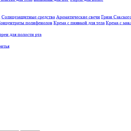
й
Солнцезащитные средства
Ароматические свечи
Грязи Cакского
онцентраты полифенолов
Крема с пиявкой для тела
Крема с мак
реи для полости рта
ритья