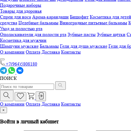
Подарочные наборы
Товары для здоровья
Спреи для носа
Арома-карандаши
Бишофит
Косметика для дете
средства
Целебные бальзамы
Виноградные питьевые бальзамы
К
Уход за полостью рта
Ополаскиватели для полости рта
Зубные пасты
Зубные щётки
Сп
Косметика для мужчин
Шампуни мужские
Бальзамы
Гели для душа мужские
Гели для б
О компании
Оплата
Доставка
Контакты
+7(964)5808180
ПОИСК
О компании
Оплата
Доставка
Контакты
×
Войти в личный кабинет