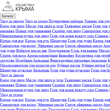
Каталог
Уход за лицом
Уход за телом
Подарочные наборы
Товары для здо
Крем для лица
Масло для лица и тела
Тканевые маски
Гели для 
макияжа
Пенки для умывания
Скрабы для лица
Сыворотки для 
Минеральная пудра для лица
Гели для кожи вокруг глаз
Сливки 
Крема для ног
Крема для рук
Шампуни
Гели для душа
Крема для
Сыворотки для волос
Эфирные масла
Смеси эфирных масел
Аро
для душа
Взбитое масло ши
Дезодоранты
Соль для ванны
Масло-
Спреи для носа
Арома-карандаши
Бишофит
Косметика для дете
средства
Целебные бальзамы
Виноградные питьевые бальзамы
К
Ополаскиватели для полости рта
Зубные пасты
Зубные щётки
Сп
Шампуни мужские
Бальзамы
Гели для душа мужские
Гели для б
Уход за лицом
Крем для лица
Масло для лица и тела
Тканевые маски
Гели для 
макияжа
Пенки для умывания
Скрабы для лица
Сыворотки для 
Минеральная пудра для лица
Гели для кожи вокруг глаз
Сливки 
Уход за телом
Крема для ног
Крема для рук
Шампуни
Гели для душа
Крема для
Сыворотки для волос
Эфирные масла
Смеси эфирных масел
Аро
для душа
Взбитое масло ши
Дезодоранты
Соль для ванны
Масло-