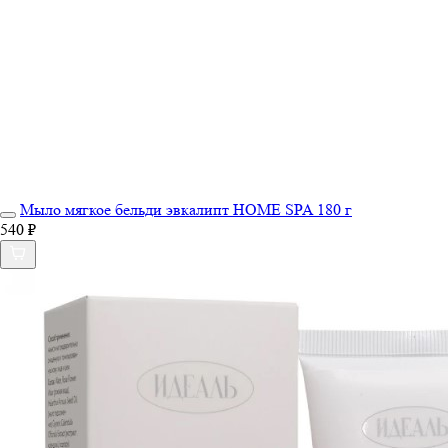
Мыло мягкое бельди эвкалипт HOME SPA 180 г
540 ₽