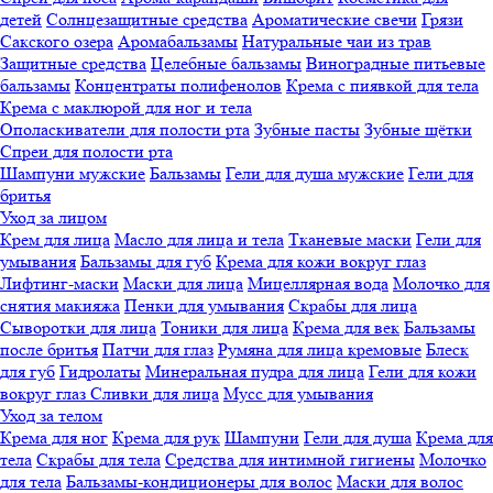
детей
Солнцезащитные средства
Ароматические свечи
Грязи
Cакского озера
Аромабальзамы
Натуральные чаи из трав
Защитные средства
Целебные бальзамы
Виноградные питьевые
бальзамы
Концентраты полифенолов
Крема с пиявкой для тела
Крема с маклюрой для ног и тела
Ополаскиватели для полости рта
Зубные пасты
Зубные щётки
Спреи для полости рта
Шампуни мужские
Бальзамы
Гели для душа мужские
Гели для
бритья
Уход за лицом
Крем для лица
Масло для лица и тела
Тканевые маски
Гели для
умывания
Бальзамы для губ
Крема для кожи вокруг глаз
Лифтинг-маски
Маски для лица
Мицеллярная вода
Молочко для
снятия макияжа
Пенки для умывания
Скрабы для лица
Сыворотки для лица
Тоники для лица
Крема для век
Бальзамы
после бритья
Патчи для глаз
Румяна для лица кремовые
Блеск
для губ
Гидролаты
Минеральная пудра для лица
Гели для кожи
вокруг глаз
Сливки для лица
Мусс для умывания
Уход за телом
Крема для ног
Крема для рук
Шампуни
Гели для душа
Крема для
тела
Скрабы для тела
Средства для интимной гигиены
Молочко
для тела
Бальзамы-кондиционеры для волос
Маски для волос