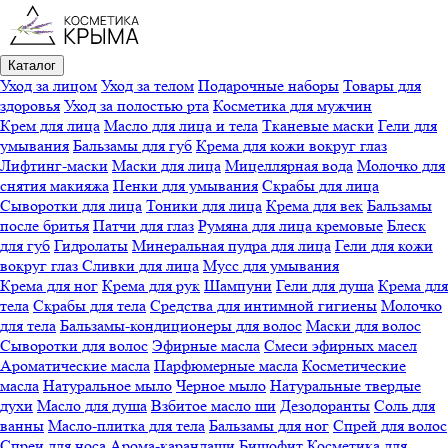
Каталог
Уход за лицом
Уход за телом
Подарочные наборы
Товары для
здоровья
Уход за полостью рта
Косметика для мужчин
Крем для лица
Масло для лица и тела
Тканевые маски
Гели для
умывания
Бальзамы для губ
Крема для кожи вокруг глаз
Лифтинг-маски
Маски для лица
Мицеллярная вода
Молочко для
снятия макияжа
Пенки для умывания
Скрабы для лица
Сыворотки для лица
Тоники для лица
Крема для век
Бальзамы
после бритья
Патчи для глаз
Румяна для лица кремовые
Блеск
для губ
Гидролаты
Минеральная пудра для лица
Гели для кожи
вокруг глаз
Сливки для лица
Мусс для умывания
Крема для ног
Крема для рук
Шампуни
Гели для душа
Крема для
тела
Скрабы для тела
Средства для интимной гигиены
Молочко
для тела
Бальзамы-кондиционеры для волос
Маски для волос
Сыворотки для волос
Эфирные масла
Смеси эфирных масел
Ароматические масла
Парфюмерные масла
Косметические
масла
Натуральное мыло
Черное мыло
Натуральные твердые
духи
Масло для душа
Взбитое масло ши
Дезодоранты
Соль для
ванны
Масло-плитка для тела
Бальзамы для ног
Спрей для волос
Спреи для носа
Арома-карандаши
Бишофит
Косметика для