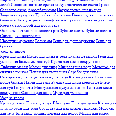
детей
Солнцезащитные средства
Ароматические свечи
Грязи
Cакского озера
Аромабальзамы
Натуральные чаи из трав
Защитные средства
Целебные бальзамы
Виноградные питьевые
бальзамы
Концентраты полифенолов
Крема с пиявкой для тела
Крема с маклюрой для ног и тела
Ополаскиватели для полости рта
Зубные пасты
Зубные щётки
Спреи для полости рта
Шампуни мужские
Бальзамы
Гели для душа мужские
Гели для
бритья
Уход за лицом
Крем для лица
Масло для лица и тела
Тканевые маски
Гели для
умывания
Бальзамы для губ
Крема для кожи вокруг глаз
Лифтинг-маски
Маски для лица
Мицеллярная вода
Молочко для
снятия макияжа
Пенки для умывания
Скрабы для лица
Сыворотки для лица
Тоники для лица
Крема для век
Бальзамы
после бритья
Патчи для глаз
Румяна для лица кремовые
Блеск
для губ
Гидролаты
Минеральная пудра для лица
Гели для кожи
вокруг глаз
Сливки для лица
Мусс для умывания
Уход за телом
Крема для ног
Крема для рук
Шампуни
Гели для душа
Крема для
тела
Скрабы для тела
Средства для интимной гигиены
Молочко
для тела
Бальзамы-кондиционеры для волос
Маски для волос