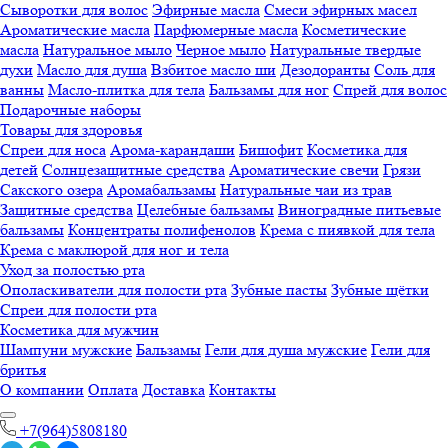
Сыворотки для волос
Эфирные масла
Смеси эфирных масел
Ароматические масла
Парфюмерные масла
Косметические
масла
Натуральное мыло
Черное мыло
Натуральные твердые
духи
Масло для душа
Взбитое масло ши
Дезодоранты
Соль для
ванны
Масло-плитка для тела
Бальзамы для ног
Спрей для волос
Подарочные наборы
Товары для здоровья
Спреи для носа
Арома-карандаши
Бишофит
Косметика для
детей
Солнцезащитные средства
Ароматические свечи
Грязи
Cакского озера
Аромабальзамы
Натуральные чаи из трав
Защитные средства
Целебные бальзамы
Виноградные питьевые
бальзамы
Концентраты полифенолов
Крема с пиявкой для тела
Крема с маклюрой для ног и тела
Уход за полостью рта
Ополаскиватели для полости рта
Зубные пасты
Зубные щётки
Спреи для полости рта
Косметика для мужчин
Шампуни мужские
Бальзамы
Гели для душа мужские
Гели для
бритья
О компании
Оплата
Доставка
Контакты
+7(964)5808180