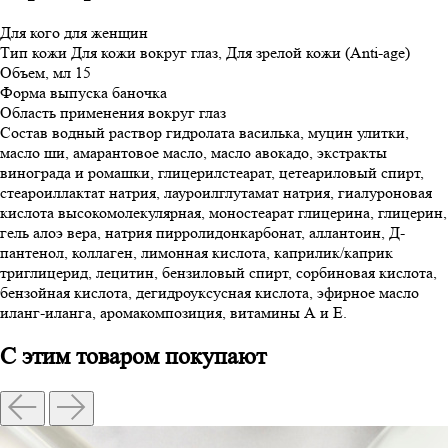
Для кого
для женщин
Тип кожи
Для кожи вокруг глаз, Для зрелой кожи (Anti-age)
Объем, мл
15
Форма выпуска
баночка
Область применения
вокруг глаз
Состав
водный раствор гидролата василька, муцин улитки,
масло ши, амарантовое масло, масло авокадо, экстракты
винограда и ромашки, глицерилстеарат, цетеариловый спирт,
стеароиллактат натрия, лауроилглутамат натрия, гиалуроновая
кислота высокомолекулярная, моностеарат глицерина, глицерин,
гель алоэ вера, натрия пирролидонкарбонат, аллантоин, Д-
пантенол, коллаген, лимонная кислота, каприлик/каприк
триглицерид, лецитин, бензиловый спирт, сорбиновая кислота,
бензойная кислота, дегидроуксусная кислота, эфирное масло
иланг-иланга, аромакомпозиция, витамины А и Е.
С этим товаром покупают