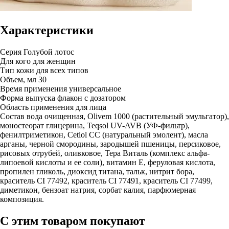
Характеристики
Серия
Голубой лотос
Для кого
для женщин
Тип кожи
для всех типов
Объем, мл
30
Время применения
универсальное
Форма выпуска
флакон с дозатором
Область применения
для лица
Состав
вода очищенная, Olivem 1000 (растительный эмульгатор),
моностеорат глицерина, Teqsol UV-AVB (УФ-фильтр),
фенилтриметикон, Cetiol CC (натуральный эмолент), масла
арганы, черной смородины, зародышей пшеницы, персиковое,
рисовых отрубей, оливковое, Тера Виталь (комплекс альфа-
липоевой кислоты и ее соли), витамин Е, феруловая кислота,
пропилен гликоль, диоксид титана, тальк, нитрит бора,
краситель CI 77492, краситель CI 77491, краситель CI 77499,
диметикон, бензоат натрия, сорбат калия, парфюмерная
композиция.
С этим товаром покупают