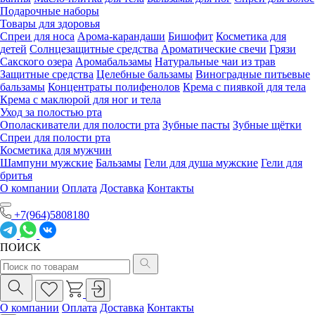
Подарочные наборы
Товары для здоровья
Спреи для носа
Арома-карандаши
Бишофит
Косметика для
детей
Солнцезащитные средства
Ароматические свечи
Грязи
Cакского озера
Аромабальзамы
Натуральные чаи из трав
Защитные средства
Целебные бальзамы
Виноградные питьевые
бальзамы
Концентраты полифенолов
Крема с пиявкой для тела
Крема с маклюрой для ног и тела
Уход за полостью рта
Ополаскиватели для полости рта
Зубные пасты
Зубные щётки
Спреи для полости рта
Косметика для мужчин
Шампуни мужские
Бальзамы
Гели для душа мужские
Гели для
бритья
О компании
Оплата
Доставка
Контакты
+7(964)5808180
ПОИСК
О компании
Оплата
Доставка
Контакты