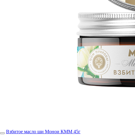
Взбитое масло ши Монои КММ 45г