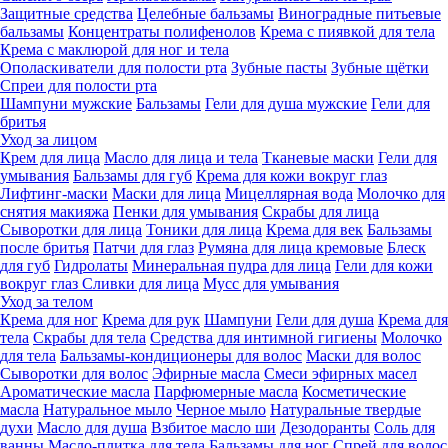
Защитные средства
Целебные бальзамы
Виноградные питьевые
бальзамы
Концентраты полифенолов
Крема с пиявкой для тела
Крема с маклюрой для ног и тела
Ополаскиватели для полости рта
Зубные пасты
Зубные щётки
Спреи для полости рта
Шампуни мужские
Бальзамы
Гели для душа мужские
Гели для
бритья
Уход за лицом
Крем для лица
Масло для лица и тела
Тканевые маски
Гели для
умывания
Бальзамы для губ
Крема для кожи вокруг глаз
Лифтинг-маски
Маски для лица
Мицеллярная вода
Молочко для
снятия макияжа
Пенки для умывания
Скрабы для лица
Сыворотки для лица
Тоники для лица
Крема для век
Бальзамы
после бритья
Патчи для глаз
Румяна для лица кремовые
Блеск
для губ
Гидролаты
Минеральная пудра для лица
Гели для кожи
вокруг глаз
Сливки для лица
Мусс для умывания
Уход за телом
Крема для ног
Крема для рук
Шампуни
Гели для душа
Крема для
тела
Скрабы для тела
Средства для интимной гигиены
Молочко
для тела
Бальзамы-кондиционеры для волос
Маски для волос
Сыворотки для волос
Эфирные масла
Смеси эфирных масел
Ароматические масла
Парфюмерные масла
Косметические
масла
Натуральное мыло
Черное мыло
Натуральные твердые
духи
Масло для душа
Взбитое масло ши
Дезодоранты
Соль для
ванны
Масло-плитка для тела
Бальзамы для ног
Спрей для волос