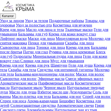
Каталог
Уход за лицом
Уход за телом
Подарочные наборы
Товары для
здоровья
Уход за полостью рта
Косметика для мужчин
Крем для лица
Масло для лица и тела
Тканевые маски
Гели для
умывания
Бальзамы для губ
Крема для кожи вокруг глаз
Лифтинг-маски
Маски для лица
Мицеллярная вода
Молочко для
снятия макияжа
Пенки для умывания
Скрабы для лица
Сыворотки для лица
Тоники для лица
Крема для век
Бальзамы
после бритья
Патчи для глаз
Румяна для лица кремовые
Блеск
для губ
Гидролаты
Минеральная пудра для лица
Гели для кожи
вокруг глаз
Сливки для лица
Мусс для умывания
Крема для ног
Крема для рук
Шампуни
Гели для душа
Крема для
тела
Скрабы для тела
Средства для интимной гигиены
Молочко
для тела
Бальзамы-кондиционеры для волос
Маски для волос
Сыворотки для волос
Эфирные масла
Смеси эфирных масел
Ароматические масла
Парфюмерные масла
Косметические
масла
Натуральное мыло
Черное мыло
Натуральные твердые
духи
Масло для душа
Взбитое масло ши
Дезодоранты
Соль для
ванны
Масло-плитка для тела
Бальзамы для ног
Спрей для волос
Спреи для носа
Арома-карандаши
Бишофит
Косметика для
детей
Солнцезащитные средства
Ароматические свечи
Грязи
Cакского озера
Аромабальзамы
Натуральные чаи из трав