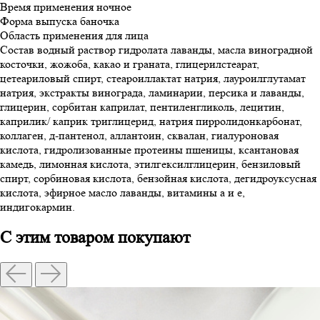
Время применения
ночное
Форма выпуска
баночка
Область применения
для лица
Состав
водный раствор гидролата лаванды, масла виноградной
косточки, жожоба, какао и граната, глицерилстеарат,
цетеариловый спирт, стеароиллактат натрия, лауроилглутамат
натрия, экстракты винограда, ламинарии, персика и лаванды,
глицерин, сорбитан каприлат, пентиленгликоль, лецитин,
каприлик/ каприк триглицерид, натрия пирролидонкарбонат,
коллаген, д-пантенол, аллантоин, сквалан, гиалуроновая
кислота, гидролизованные протеины пшеницы, ксантановая
камедь, лимонная кислота, этилгексилглицерин, бензиловый
спирт, сорбиновая кислота, бензойная кислота, дегидроуксусная
кислота, эфирное масло лаванды, витамины а и е,
индигокармин.
С этим товаром покупают