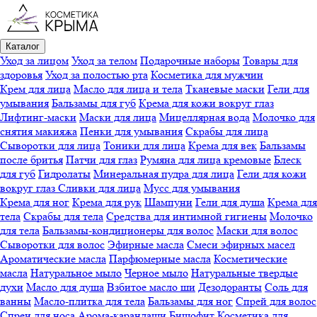
Каталог
Уход за лицом
Уход за телом
Подарочные наборы
Товары для
здоровья
Уход за полостью рта
Косметика для мужчин
Крем для лица
Масло для лица и тела
Тканевые маски
Гели для
умывания
Бальзамы для губ
Крема для кожи вокруг глаз
Лифтинг-маски
Маски для лица
Мицеллярная вода
Молочко для
снятия макияжа
Пенки для умывания
Скрабы для лица
Сыворотки для лица
Тоники для лица
Крема для век
Бальзамы
после бритья
Патчи для глаз
Румяна для лица кремовые
Блеск
для губ
Гидролаты
Минеральная пудра для лица
Гели для кожи
вокруг глаз
Сливки для лица
Мусс для умывания
Крема для ног
Крема для рук
Шампуни
Гели для душа
Крема для
тела
Скрабы для тела
Средства для интимной гигиены
Молочко
для тела
Бальзамы-кондиционеры для волос
Маски для волос
Сыворотки для волос
Эфирные масла
Смеси эфирных масел
Ароматические масла
Парфюмерные масла
Косметические
масла
Натуральное мыло
Черное мыло
Натуральные твердые
духи
Масло для душа
Взбитое масло ши
Дезодоранты
Соль для
ванны
Масло-плитка для тела
Бальзамы для ног
Спрей для волос
Спреи для носа
Арома-карандаши
Бишофит
Косметика для