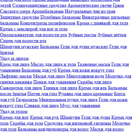
детей
Солнцезащитные средства
Ароматические свечи
Грязи
Cакского озера
Аромабальзамы
Натуральные чаи из трав
Защитные средства
Целебные бальзамы
Виноградные питьевые
бальзамы
Концентраты полифенолов
Крема с пиявкой для тела
Крема с маклюрой для ног и тела
Ополаскиватели для полости рта
Зубные пасты
Зубные щётки
Спреи для полости рта
Шампуни мужские
Бальзамы
Гели для душа мужские
Гели для
бритья
Уход за лицом
Крем для лица
Масло для лица и тела
Тканевые маски
Гели для
умывания
Бальзамы для губ
Крема для кожи вокруг глаз
Лифтинг-маски
Маски для лица
Мицеллярная вода
Молочко для
снятия макияжа
Пенки для умывания
Скрабы для лица
Сыворотки для лица
Тоники для лица
Крема для век
Бальзамы
после бритья
Патчи для глаз
Румяна для лица кремовые
Блеск
для губ
Гидролаты
Минеральная пудра для лица
Гели для кожи
вокруг глаз
Сливки для лица
Мусс для умывания
Уход за телом
Крема для ног
Крема для рук
Шампуни
Гели для душа
Крема для
тела
Скрабы для тела
Средства для интимной гигиены
Молочко
для тела
Бальзамы-кондиционеры для волос
Маски для волос