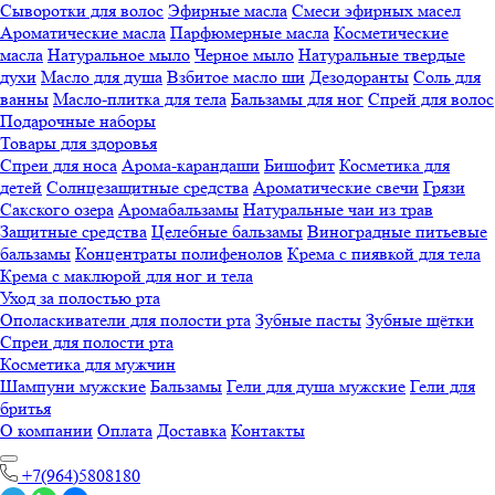
Сыворотки для волос
Эфирные масла
Смеси эфирных масел
Ароматические масла
Парфюмерные масла
Косметические
масла
Натуральное мыло
Черное мыло
Натуральные твердые
духи
Масло для душа
Взбитое масло ши
Дезодоранты
Соль для
ванны
Масло-плитка для тела
Бальзамы для ног
Спрей для волос
Подарочные наборы
Товары для здоровья
Спреи для носа
Арома-карандаши
Бишофит
Косметика для
детей
Солнцезащитные средства
Ароматические свечи
Грязи
Cакского озера
Аромабальзамы
Натуральные чаи из трав
Защитные средства
Целебные бальзамы
Виноградные питьевые
бальзамы
Концентраты полифенолов
Крема с пиявкой для тела
Крема с маклюрой для ног и тела
Уход за полостью рта
Ополаскиватели для полости рта
Зубные пасты
Зубные щётки
Спреи для полости рта
Косметика для мужчин
Шампуни мужские
Бальзамы
Гели для душа мужские
Гели для
бритья
О компании
Оплата
Доставка
Контакты
+7(964)5808180