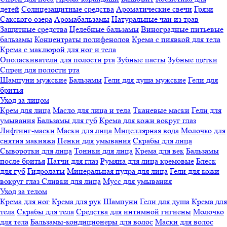
детей
Солнцезащитные средства
Ароматические свечи
Грязи
Cакского озера
Аромабальзамы
Натуральные чаи из трав
Защитные средства
Целебные бальзамы
Виноградные питьевые
бальзамы
Концентраты полифенолов
Крема с пиявкой для тела
Крема с маклюрой для ног и тела
Ополаскиватели для полости рта
Зубные пасты
Зубные щётки
Спреи для полости рта
Шампуни мужские
Бальзамы
Гели для душа мужские
Гели для
бритья
Уход за лицом
Крем для лица
Масло для лица и тела
Тканевые маски
Гели для
умывания
Бальзамы для губ
Крема для кожи вокруг глаз
Лифтинг-маски
Маски для лица
Мицеллярная вода
Молочко для
снятия макияжа
Пенки для умывания
Скрабы для лица
Сыворотки для лица
Тоники для лица
Крема для век
Бальзамы
после бритья
Патчи для глаз
Румяна для лица кремовые
Блеск
для губ
Гидролаты
Минеральная пудра для лица
Гели для кожи
вокруг глаз
Сливки для лица
Мусс для умывания
Уход за телом
Крема для ног
Крема для рук
Шампуни
Гели для душа
Крема для
тела
Скрабы для тела
Средства для интимной гигиены
Молочко
для тела
Бальзамы-кондиционеры для волос
Маски для волос