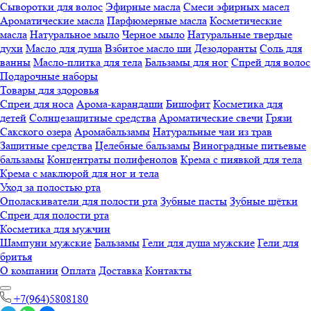
Сыворотки для волос
Эфирные масла
Смеси эфирных масел
Ароматические масла
Парфюмерные масла
Косметические
масла
Натуральное мыло
Черное мыло
Натуральные твердые
духи
Масло для душа
Взбитое масло ши
Дезодоранты
Соль для
ванны
Масло-плитка для тела
Бальзамы для ног
Спрей для волос
Подарочные наборы
Товары для здоровья
Спреи для носа
Арома-карандаши
Бишофит
Косметика для
детей
Солнцезащитные средства
Ароматические свечи
Грязи
Cакского озера
Аромабальзамы
Натуральные чаи из трав
Защитные средства
Целебные бальзамы
Виноградные питьевые
бальзамы
Концентраты полифенолов
Крема с пиявкой для тела
Крема с маклюрой для ног и тела
Уход за полостью рта
Ополаскиватели для полости рта
Зубные пасты
Зубные щётки
Спреи для полости рта
Косметика для мужчин
Шампуни мужские
Бальзамы
Гели для душа мужские
Гели для
бритья
О компании
Оплата
Доставка
Контакты
+7(964)5808180