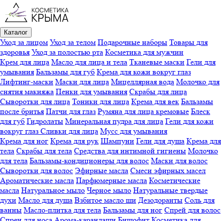
Каталог
Уход за лицом
Уход за телом
Подарочные наборы
Товары для
здоровья
Уход за полостью рта
Косметика для мужчин
Крем для лица
Масло для лица и тела
Тканевые маски
Гели для
умывания
Бальзамы для губ
Крема для кожи вокруг глаз
Лифтинг-маски
Маски для лица
Мицеллярная вода
Молочко для
снятия макияжа
Пенки для умывания
Скрабы для лица
Сыворотки для лица
Тоники для лица
Крема для век
Бальзамы
после бритья
Патчи для глаз
Румяна для лица кремовые
Блеск
для губ
Гидролаты
Минеральная пудра для лица
Гели для кожи
вокруг глаз
Сливки для лица
Мусс для умывания
Крема для ног
Крема для рук
Шампуни
Гели для душа
Крема для
тела
Скрабы для тела
Средства для интимной гигиены
Молочко
для тела
Бальзамы-кондиционеры для волос
Маски для волос
Сыворотки для волос
Эфирные масла
Смеси эфирных масел
Ароматические масла
Парфюмерные масла
Косметические
масла
Натуральное мыло
Черное мыло
Натуральные твердые
духи
Масло для душа
Взбитое масло ши
Дезодоранты
Соль для
ванны
Масло-плитка для тела
Бальзамы для ног
Спрей для волос
Спреи для носа
Арома-карандаши
Бишофит
Косметика для