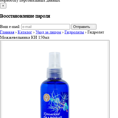
обработку персональных данных
×
Восстановление пароля
Ваш e-mail:
Отправить
Главная
›
Каталог
›
Уход за лицом
›
Гидролаты
›
Гидролат
Можжевельника КИ 150мл